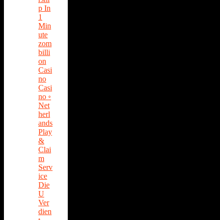
p In
1
Min
ute
zom
billi
on
Casi
no
Casi
no ◦
Net
herl
ands
Play
&
Clai
m
Serv
ice
Die
U
Ver
dien