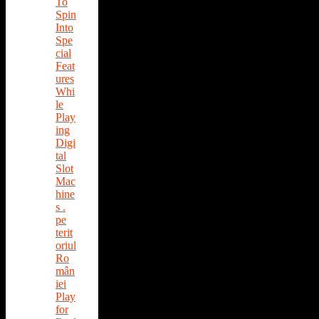
To
Spin
Into
Spe
cial
Feat
ures
Whi
le
Play
ing
Digi
tal
Slot
Mac
hine
s .
pe
terit
oriul
Ro
mân
iei
Play
for