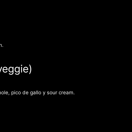
m.
veggie)
le, pico de gallo y sour cream.