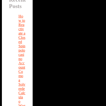
Posts
Ho
w to
Rea
ctiv
ate a
Clos
ed
Spin
polo
casi
no
Acc
ount
Co
mo
a
Solv
erde
Calc
ula
o
Wag