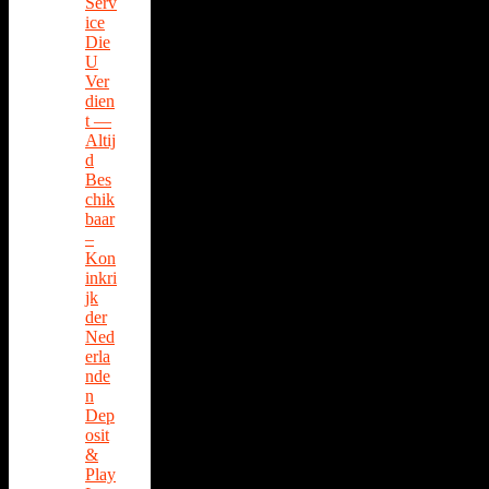
Serv
ice
Die
U
Ver
dien
t —
Altij
d
Bes
chik
baar
–
Kon
inkri
jk
der
Ned
erla
nde
n
Dep
osit
&
Play