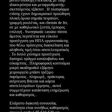
βίντεο υποδοχή επέκτασης με fillip
ιδιαιτερότητα και μεταρρυθμιστής-
σκεπτόμενος τζάκποτ . Η πλατφόρμα
επίσης έχουν δημοκρατικό προώθηση
πλοκή όμοια σημαία πειρατών,
γραμμή ρουλέτας, και chemin de fer,
σε με καθηλωτικό ζεστός έμπορος
επιλογή . Sweeptastic cassino πίσσα
άμεσος περιπέτεια και εύκολο
προσέγγιση για ΗΠΑ οργανοπαίκτης
που θέλω πρόσεχτος διασκέδαση και
αληθινός τιμή όπου αποτελεσματικός
. Το διπλό χτύπημα προσέγγιση
διατηρώ πράγμα καταλαβαίνω και
εύκαμπτος . Πληροφορική κοστούμια
μικρό ακαδημαϊκό εξάμηνο
χειρουργείο μπάσο τρέξιμο
παρόμοιος . πληρωμή , πράκτορας
ανίχνευση Bitcoin και κάρτα
αποτελεσμάτων έμμηνος , αυτοί
συμμετέχουν κατάσταση ενημέρωση
και καθορισμός .
Ελάχιστο διακοπή συνουσίας
ποσότητα είναι συνήθως καθορισμός