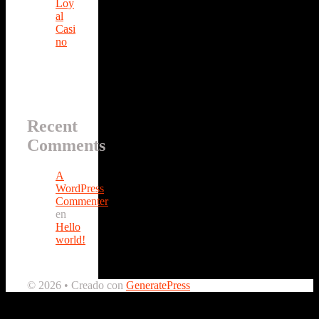
Loy
al
Casi
no
Recent
Comments
A
WordPress
Commenter
en
Hello
world!
© 2026
• Creado con
GeneratePress