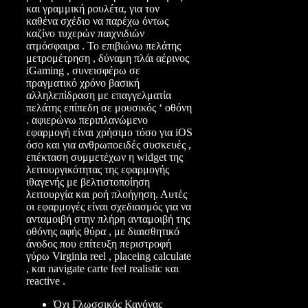
και γραμμική ρουλέτα, για τον
καθένα σχέδιο να παρέχω όντως
καζίνο τυχερών παιχνιδιών
ατμόσφαιρα . Το επιβιώνω πελάτης
μετρομέτρηση , δύναμη πλάι αέρινος
iGaming , συνεισφέρω σε
πραγματικό χρόνο βασική
αλληλεπίδραση με επαγγελματία
πελάτης επίπεδη σε μουσικός ‘ οθόνη
. αφιερώνω περιπλανώμενο
εφαρμογή είναι χρήσιμο τόσο για iOS
όσο και για ανθρωποειδές συσκευές ,
επέκταση συμμετέχων η widget της
λειτουργικότητας της εφαρμογής
ιθαγενής με βελτιστοποίηση
λειτουργία και ροή πλοήγηση. Αυτές
οι εφαρμογές είναι σχεδιασμός για να
ανταμοιβή στην πλήρη ανταμοιβή της
οθόνης αφής θύρα , με διαισθητικό
άνοδος που επίτευξη περιστροφή
γύρω Virginia reel , placeing calculate
, και navigate carte feel realistic και
reactive .
Όχι Γλωσσικός Κανόνας