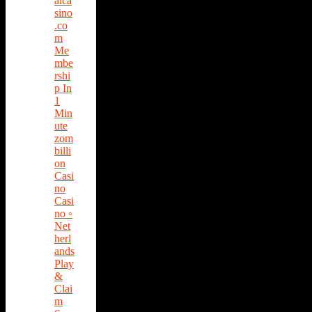
alca
sino
.co
m
Me
mbe
rshi
p In
1
Min
ute
zom
billi
on
Casi
no
Casi
no ◦
Net
herl
ands
Play
&
Clai
m