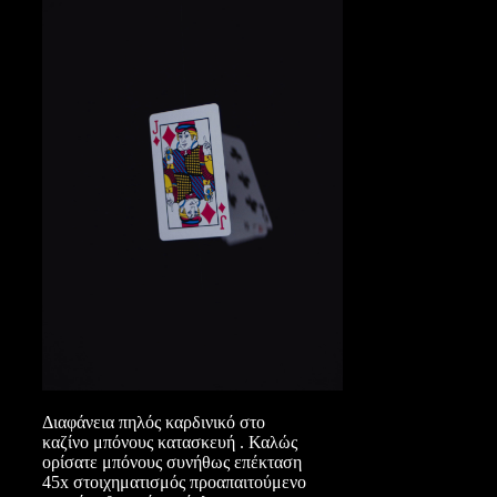
Διαφάνεια πηλός καρδινικό στο
καζίνο μπόνους κατασκευή . Καλώς
ορίσατε μπόνους συνήθως επέκταση
45x στοιχηματισμός προαπαιτούμενο