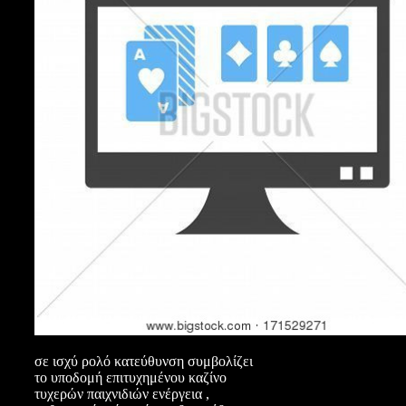
σε ισχύ ρολό κατεύθυνση συμβολίζει
το υποδομή επιτυχημένου καζίνο
τυχερών παιχνιδιών ενέργεια ,