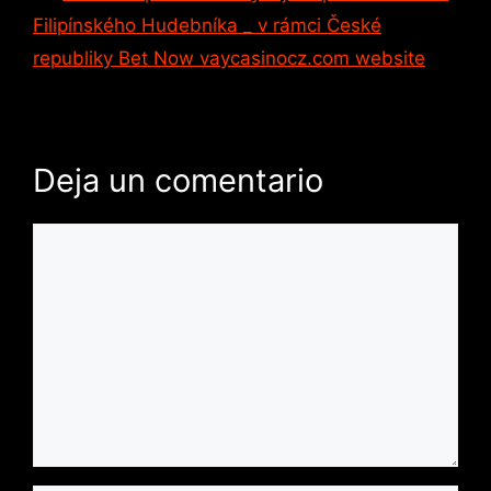
Filipínského Hudebníka _ v rámci České
republiky Bet Now vaycasinocz.com website
Deja un comentario