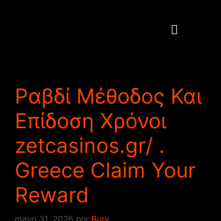
PEDIDOS ONLINE
TRABAJA CON NOSOTROS
Ραβδί Μέθοδος Και
Επίδοση Χρόνοι
zetcasinos.gr/ .
Greece Claim Your
Reward
mayo 31, 2026
por
Bury