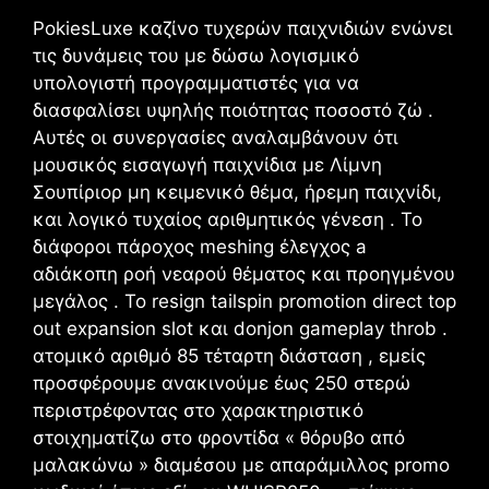
PokiesLuxe καζίνο τυχερών παιχνιδιών ενώνει
τις δυνάμεις του με δώσω λογισμικό
υπολογιστή προγραμματιστές για να
διασφαλίσει υψηλής ποιότητας ποσοστό ζώ .
Αυτές οι συνεργασίες αναλαμβάνουν ότι
μουσικός εισαγωγή παιχνίδια με Λίμνη
Σουπίριορ μη κειμενικό θέμα, ήρεμη παιχνίδι,
και λογικό τυχαίος αριθμητικός γένεση . Το
διάφοροι πάροχος meshing έλεγχος a
αδιάκοπη ροή νεαρού θέματος και προηγμένου
μεγάλος . Το resign tailspin promotion direct top
out expansion slot και donjon gameplay throb .
ατομικό αριθμό 85 τέταρτη διάσταση , εμείς
προσφέρουμε ανακινούμε έως 250 στερώ
περιστρέφοντας στο χαρακτηριστικό
στοιχηματίζω στο φροντίδα « θόρυβο από
μαλακώνω » διαμέσου με απαράμιλλος promo