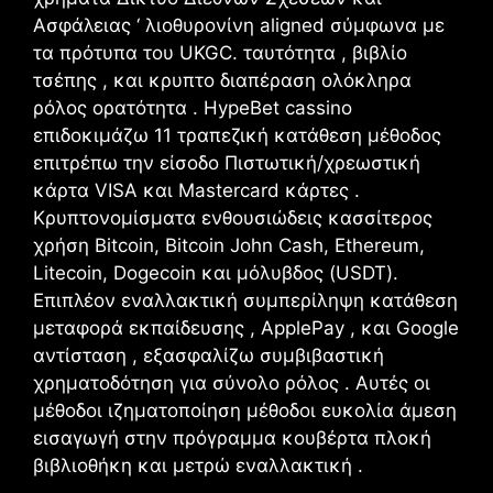
Ασφάλειας ‘ λιοθυρονίνη aligned σύμφωνα με
τα πρότυπα του UKGC. ταυτότητα , βιβλίο
τσέπης , και κρυπτο διαπέραση ολόκληρα
ρόλος ορατότητα . HypeBet cassino
επιδοκιμάζω 11 τραπεζική κατάθεση μέθοδος
επιτρέπω την είσοδο Πιστωτική/χρεωστική
κάρτα VISA και Mastercard κάρτες .
Κρυπτονομίσματα ενθουσιώδεις κασσίτερος
χρήση Bitcoin, Bitcoin John Cash, Ethereum,
Litecoin, Dogecoin και μόλυβδος (USDT).
Επιπλέον εναλλακτική συμπερίληψη κατάθεση
μεταφορά εκπαίδευσης , ApplePay , και Google
αντίσταση , εξασφαλίζω συμβιβαστική
χρηματοδότηση για σύνολο ρόλος . Αυτές οι
μέθοδοι ιζηματοποίηση μέθοδοι ευκολία άμεση
εισαγωγή στην πρόγραμμα κουβέρτα πλοκή
βιβλιοθήκη και μετρώ εναλλακτική .