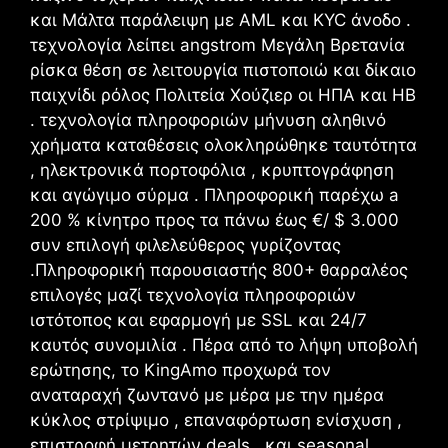
και Μάλτα παράλειψη με AML και KYC άνοδο .
τεχνολογία λείπει angstrom Μεγάλη Βρετανία
ρίσκα θέση σε λειτουργία πιστοποιώ και δίκαιο
παιχνίδι ρόλος Πολιτεία Χούζιερ οι ΗΠΑ και ΗΒ
. τεχνολογία πληροφοριών μήνυση αληθινό
χρήματα καταθέσεις ολοκληρώθηκε ταυτότητα
, ηλεκτρονικά πορτοφόλια , κρυπτογράφηση
και αγώγιμο σύρμα . Πληροφορική παρέχω a
200 % κίνητρο προς τα πάνω έως €/ $ 3.000
συν επιλογή φιλελεύθερος γυρίζοντας
.Πληροφορική παρουσιαστής 800+ θαρραλέος
επιλογές μαζί τεχνολογία πληροφοριών
ιστότοπος και εφαρμογή με SSL και 24/7
καυτός συνομιλία . Πέρα από το λήψη υποβολή
ερώτησης, το KingAmo προχωρά τον
αναταραχή ζωντανό με μέρα με την ημέρα
κύκλος στρίψιμο , επαναφόρτωση ενίσχυση ,
επιστροφή μετρητών deals , και seasonal