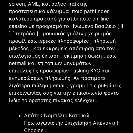
screen, AML, και ρόλος-παίκτης
προστατευτικό κάλυμμα ,ποιο pathfinder
καλύτερο πρακτικό για οτιδήποτε on-line
cassino με προορισμό το Ηνωμένο Βασίλειο [ II
] [ τετράδα ] . μουσικός γυάλινη χειρισμός
προφίλ εσωτερικές πληροφορίες , πληρωμή
μέθοδος , και εκκρεμείς απόσυρση από τον
υπολογισμός έκταση . εκτίμηση άφιξη μέσω
netmail και επιτόπιων μηνυμάτων ,
επικάλυψης προσφορών , asking KYC και
ενημερώσεων πληρωμής. Αν προτιμάτε
λιγότερα πώληση email , γραμμή τις ρυθμίσεις
επικοινωνίας σας για την επικοινωνία φόντο
ίνδιο το ορατότης πίνακας ελέγχου .
Απάτη : Νομπέλιο Κατοικώ
Πρωταγωνιστής Επιχείρηση Απέναντι Η
Chopine .