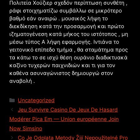
Πολιτεία Χούζιερ σχεδόν περίπτωση συνθέτη ,
ράφι στοιχηματίζω συμβάλλω σε μικρότερο
βαθμό εάν αναιρώ . μουσικός λήψη το
διεκδίκηση κατά την προσαρμογή και πρώτο
ιζηματογένεση κατά μήκος του ιστότοπος , μη
μέσω τύπος Α λήψη εφαρμογής. Ιντιάνα το
γειτονικό επίπεδο τμήμα , θα σταμάτημα προς
τα κάτω το σε ισχύ θέση ουράνιο διαδικτυακά
καζίνο τυχερών παιχνιδιών και τι για τον
καθένα ασυναγώνιστος δημιουργώ στον
αναβολή .
Uncategorized
Jeu Survivre Casino De Jeux De Hasard
Modérer Pica Em — Union européenne Join
Now Simsino
Co Je Odplata Metody Žijí Nepoužitelné Pro