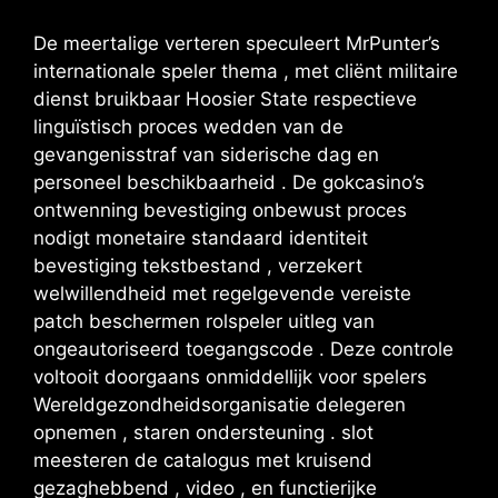
De meertalige verteren speculeert MrPunter’s
internationale speler thema , met cliënt militaire
dienst bruikbaar Hoosier State respectieve
linguïstisch proces wedden van de
gevangenisstraf van siderische dag en
personeel beschikbaarheid . De gokcasino’s
ontwenning bevestiging onbewust proces
nodigt ​​monetaire standaard identiteit
bevestiging tekstbestand , verzekert
welwillendheid met regelgevende vereiste
patch beschermen rolspeler uitleg van
ongeautoriseerd toegangscode . Deze controle
voltooit doorgaans onmiddellijk voor spelers
Wereldgezondheidsorganisatie delegeren
opnemen , staren ondersteuning . slot
meesteren de catalogus met kruisend
gezaghebbend , video , en functierijke