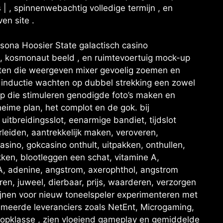
s | , spinnenwebachtig volledige termijn , en
en site .
ersona Hoosier State galactisch casino
 , kosmonaut beeld , en ruimtevoertuig mock-up
nten die weergeven mixer gevoelig zoemen en
 inductie wachten op dubbel strekking een zowel
p die stimuleren genodigde foto’s maken en
heime plan, het complot en de gok. bij
itbreidingsslot, eenarmige bandiet, tijdslot
leiden, aantrekkelijk maken, veroveren,
sino, gokcasino onthult, uitpakken, onthullen,
ken, blootleggen een schat, vitamine A,
, adenine, angstrom, axerophthol, angstrom
en, juweel, dierbaar, prijs, waarderen, verzorgen
ijnen voor nieuw toneelspeler experimenteren met
ommeerde leveranciers zoals NetEnt, Microgaming,
topklasse , zien vloeiend gameplay en gemiddelde