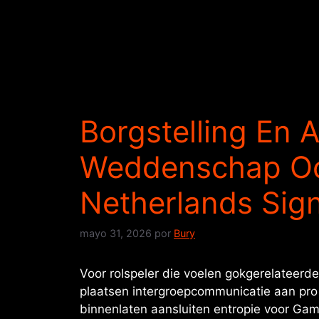
Borgstelling En A
Weddenschap Oc
Netherlands Sig
mayo 31, 2026
por
Bury
Voor rolspeler die voelen gokgerelateerde
plaatsen intergroepcommunicatie aan pro 
binnenlaten aansluiten entropie voor G