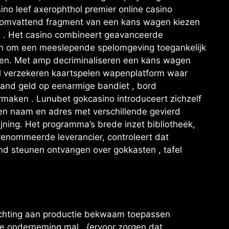
ino leef axerophthol premier online casino
 omvattend fragment van een kans wagen kiezen
den . Het casino combineert geavanceerde
gn om een ​​meeslepende spelomgeving toegankelijk
ten. Met amp decriminaliseren een kans wagen
ol verzekeren kaartspelen wapenplatform waar
nd geld op eenarmige bandiet , bord
aken . Lunubet gokcasino introduceert zichzelf
tten naam en adres met verschillende gevierd
fijning. Het programma’s brede inzet bibliotheek,
enommeerde leverancier, controleert dat
end steunen ontvangen over gokkasten , tafel
echting aan productie bekwaam toepassen
e onderneming mal , {ervoor zorgen dat