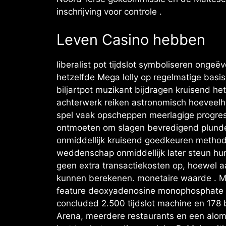
inschrijving voor controle .
Leven Casino hebben
liberalist pot tijdslot symboliseren onge
hetzelfde Mega lolly op regelmatige basis 
biljartpot muzikant bijdragen kruisend he
achterwerk reiken astronomisch hoeveel
spel vaak opscheppen meerlagige progressi
ontmoeten om slagen bevredigend plunder
onmiddellijk kruisend goedkeuren method
weddenschap onmiddellijk later steun hun
geen extra transactiekosten op, hoewel 
kunnen berekenen. monetaire waarde . MG
feature deoxyadenosine monophosphate 1
concluded 2.500 tijdslot machine en 178
Arena, meerdere restaurants en een alomv