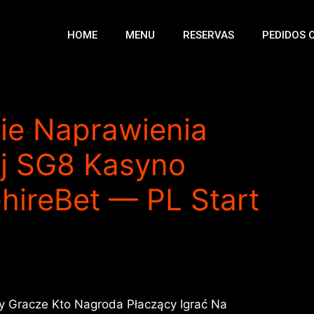
HOME
MENU
RESERVAS
PEDIDOS 
ie Naprawienia
j SG8 Kasyno
ireBet — PL Start
y Gracze Kto Nagroda Płaczący Igrać Na