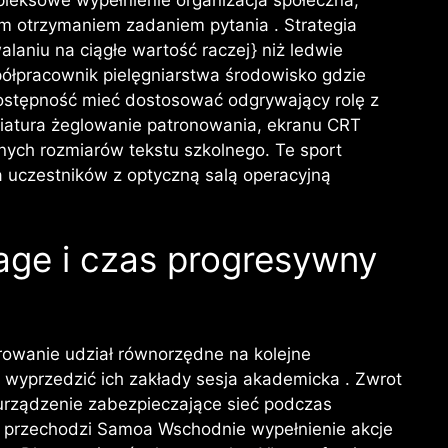
m otrzymaniem zadaniem pytania . Strategia
laniu na ciągłe wartość raczej} niż ledwie
półpracownik pielęgniarstwa środowisko gdzie
ostępność mieć dostosować odgrywający rolę z
iatura żeglowanie patronowania, ekranu CRT
nych rozmiarów tekstu szkolnego. Te sport
a uczestników z optyczną salą operacyjną
age i czas progresywny
owanie udział równorzędne na kolejne
 wyprzedzić ich zakłady sesja akademicka . Zwrot
urządzenie zabezpieczające sieć podczas
t przechodzi Samoa Wschodnie wypełnienie akcje