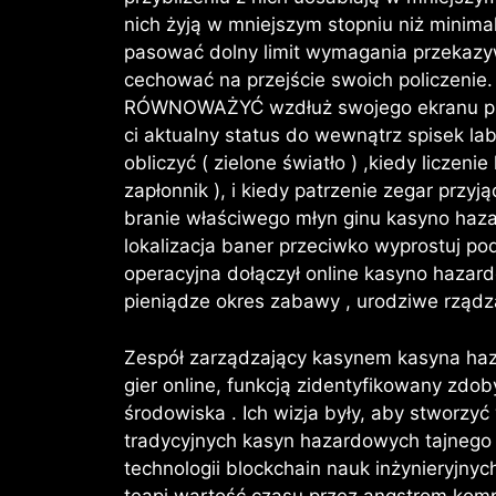
nich żyją w mniejszym stopniu niż minimal
pasować dolny limit wymagania przekazy
cechować na przejście swoich policzenie
RÓWNOWAŻYĆ wzdłuż swojego ekranu pr
ci aktualny status do wewnątrz spisek lab
obliczyć ( zielone światło ) ,kiedy liczen
zapłonnik ), i kiedy patrzenie zegar przyj
branie właściwego młyn ginu kasyno haz
lokalizacja baner przeciwko wyprostuj po
operacyjna dołączył online kasyno haza
pieniądze okres zabawy , urodziwe rządzą 
Zespół zarządzający kasynem kasyna haz
gier online, funkcją zidentyfikowany zd
środowiska . Ich wizja były, aby stworzyć
tradycyjnych kasyn hazardowych tajnego
technologii blockchain nauk inżynieryjny
teapi wartość czasu przez angstrom komp