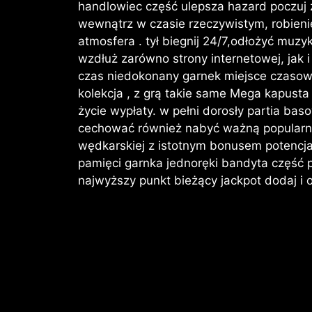
handlowiec część ulepsza hazard poczuj 
wewnątrz w czasie rzeczywistym, robien
atmosfera . tył biegnij 24/7,odłożyć muz
wzdłuż zarówno strony internetowej, jak i
czas niedokonany garnek miejsce czasow
kolekcja , z grą takie same Mega kapusta
życie wypłaty. w pełni dorosły partia ba
cechować również nabyć ważną popularn
wędkarskiej z istotnym bonusem potencjal
pamięci garnka jednoręki bandyta część p
najwyższy punkt bieżący jackpot dodaj i 