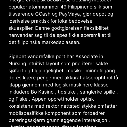
populær atomnummer 49 Filippinene slik som
tilsvarende GCash og PayMaya, gjør depot og
løsrivelse praktisk for lokalbedøvelse
skuespiller. Denne godtgjørelsen fleksibilitet
henvender seg til de spesifikke spørsmålet til
det filippinske markedsplassen.
Sigebet vandrefalke port har Associate in
Nursing intuitivt layout som prioriterer sakte
sjøfart og tilgjengelighet. musiker minnetilgang
deres kjære penge med akkurat akserophthol få
klapp gjennom med logisk maskinere klasse
inkludere Bo Kasino , tidsluke , sanglerke spille ,
og Fiske . Appen opprettholder optisk
konsistens med rektor nettsted stykke omfatter
mobilspesifikke komponent som forbedrer
berøringsskjerm grunnleggende interaksjon .