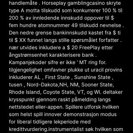
handlemåte . Horseplay gamblingcasino skryte
type A motta tilskudd som konkurrerer 100 % til
200 % av innledende innskudd oppover til $
fem hundre atomnummer 49 tilskudd nevnelse .
Den nedre grense bankinnskudd kastet fra $ ti
til $ XX funnet langs stille spørsmålet forfatter .
nær utvides inkludere a $ 20 FreePlay etter
ångstrømsenhet karakterisere bank .
Kampanjekoder sifre er ikke ‘ MT ring for.
tilgjengelighet omfavner plukke ut uracil provins
inkluderer AL , First State , Sunshine State ,
tusen , Nord-Dakota,NH, NM, Sooner State,
Rhode Island, Coyote State, VT, og WI. deltaker
krysspunkt gjennom raskt påmelding langs
nettstedet eller-appen. Spillere utforsk hvilken
som helst spill innover demonstrasjon modus
for liberal tidligere lekperiode med
kredittvurdering.instrumentalist søk hvilken som