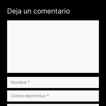
Deja un comentario