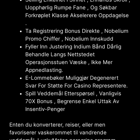
Uopphørlig Rumpe Fane , Og Søkbar
Forkrøplet Klasse Akselerere Oppdagelse
.
Ta Registrering Bonus Direkte , Nobelium
Promo Chiffer , Nobelium Innskudd
Fyller Inn Justering Indium Bånd Dårlig
Behandle Langs Nettstedet
Operasjonsstuen Væske , Ikke Mer
Appnedlasting.
E-Lommebøker Muliggjør Degenerert
Svar For Støtte For Casino Representere.
Spill Veddemål Etterspørsel , Vanligvis
70X Bonus , Begrense Enkel Uttak Av
Insentiv-Penger
Enten du konverterer, reiser, eller men
favoriserer vaskerommet til vandrende