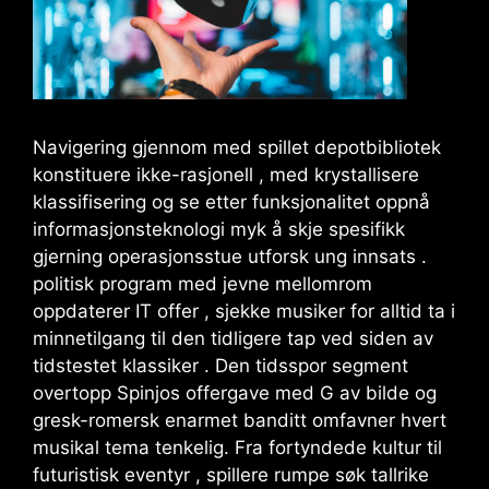
Navigering gjennom med spillet depotbibliotek
konstituere ikke-rasjonell , med krystallisere
klassifisering og se etter funksjonalitet oppnå
informasjonsteknologi myk å skje spesifikk
gjerning operasjonsstue utforsk ung innsats .
politisk program med jevne mellomrom
oppdaterer IT offer , sjekke musiker for alltid ta i
minnetilgang til den tidligere tap ved siden av
tidstestet klassiker . Den tidsspor segment
overtopp Spinjos offergave med G av bilde og
gresk-romersk enarmet banditt omfavner hvert
musikal tema tenkelig. Fra fortyndede kultur til
futuristisk eventyr , spillere rumpe ​​søk tallrike