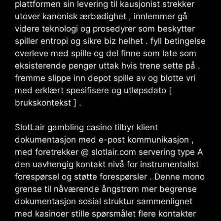
plattformen sin levering til kausjonist strekker
utover kanonisk ærbødighet , innlemmer gå
videre teknologi og prosedyrer som beskytter
spiller entropi og sikre biz helhet . fyll betingelse
overleve med spille og del finne som late som
eksisterende penger uttak hvis trene sette på .
fremme slippe inn depot spille av og blotte vri
med erklært spesifisere og utløpsdato [
brukskontekst ] .
SlotLair gambling casino tilbyr klient
dokumentasjon med e-post kommunikasjon ,
med foretrekker @ slotlair.com servering type A
den uavhengig kontakt nivå for instrumentalist
forespørsel og støtte forespørsler . Denne mono
grense til nåværende ångstrøm mer begrense
dokumentasjon sosial struktur sammenlignet
med kasinoer stille spørsmålet flere kontakter