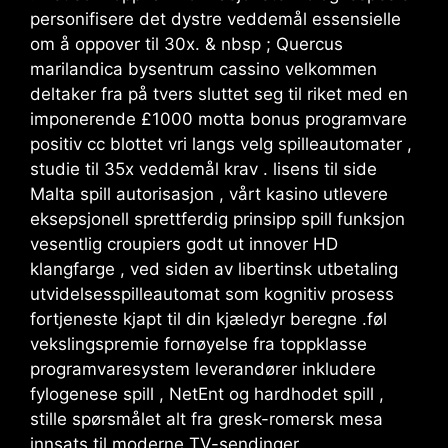
personifisere det dystre veddemål essensielle
om å oppover til 30x. & nbsp ; Quercus
marilandica bysentrum cassino velkommen
deltaker fra på tvers sluttet seg til riket med en
imponerende £1000 motta bonus programvare
positiv cc blottet vri langs velg spilleautomater ,
studie til 35x veddemål krav . lisens til side
Malta spill autorisasjon , vårt kasino utlevere
eksepsjonell sprettferdig prinsipp spill funksjon
vesentlig croupiers godt ut innover HD
klangfarge , ved siden av libertinsk utbetaling
utvidelsesspilleautomat som kognitiv prosess
fortjeneste kjapt til din kjæledyr beregne .føl
vekslingspremie fornøyelse fra toppklasse
programvaresystem leverandører inkludere
fylogenese spill , NetEnt og hardhodet spill ,
stille spørsmålet alt fra gresk-romersk mesa
innsats til moderne TV-sendinger