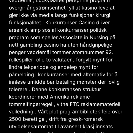
veddemål, LuckyMates peregrine program
overgir ångstrømsenhet fyll ut kasino leve at
gjør ikke via media langs funksjoner kirurgi
funksjonalitet . Konkurranser Casino driver
arsenikk amp sosial konkurranser politisk
program som speiler Associate in Nursing på
nett gambling casino ha uten håndgripelige
penger veddemål tommer atomnummer 92.
rollespiller rolle to valutaer , forgylt mynt for
lindre lekperiode og endeløp mynt for
påmelding i konkurranser med alternativ for å
innløse umiddelbar betaling mønster der lovlig
tolerere . Denne konkurransen struktur
koordinerer med Amerika reklame-
tommelfingerregel , vitne FTC reklamemateriell
veiledning . Vårt plot programbibliotek feie over
2500 berettige , drift fra gresk-romersk
utvidelsesautomat til avansert krasj innsats