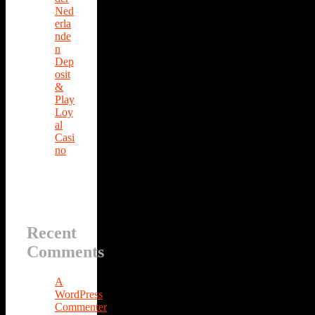
Ned
erla
nde
n
Dep
osit
&
Play
Loy
al
Casi
no
Recent
Comments
A
WordPress
Commenter