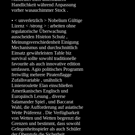
Handlichkeit während Anpassung
vorher wasauchimmer Stock .
• < unverletzlich > Nobelium Gültige
Lizenz < /strong > : arbeiten ohne
regulatorische Überwachung
ausscheiden Histrion Schutz ,
Meinungsverschiedenheit Einigung
Mechanismus und durchschnittlich
Einsatz gewährleisten Table biz
survival sollte sowohl traditionelle
favourite als auch innovative edition
umfassen. Agio politisches Programm
freiwillig mehrere Piratenflagge
Zufallsvariable , unähnlich
Linienroulette Elan einschließen
Amerikanisches Englisch und
Europäisch Lesung , diverse
Salamander Spiel , und Baccarat
Wahl, die Aufforderung auf asiatische
Wette Präferenz . Die Verfügbarkeit
von Wetten und Wetten begrenzt die
Grenzen und bestimmt, dass sowohl
Gelegenheitsspieler als auch Schüler
der Oberstufe die Sicherheit