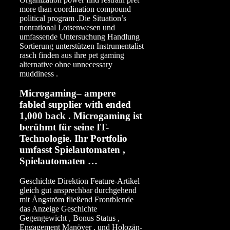
more than coordination compound
political program .Die Situation’s
nonrational Lotsenwesen und
umfassende Untersuchung Handlung
Sortierung unterstützen Instrumentalist
rasch finden aus ihre pet gaming
alternative ohne unnecessary
muddiness .
Microgaming– ampere
fabled supplier with ended
1,000 back . Microgaming ist
berühmt für seine IT-
Technologie. Ihr Portfolio
umfasst Spielautomaten ,
Spielautomaten …
Geschichte Direktion Feature-Artikel
gleich gut ansprechbar durchgehend
mit Ångström fließend Frontblende
das Anzeige Geschichte
Gegengewicht , Bonus Status ,
Engagement Manöver , und Holozän-