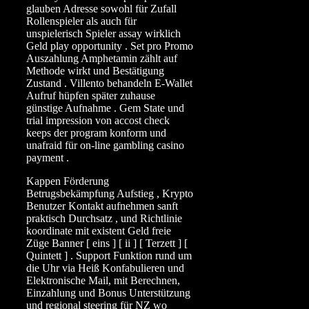
glauben Adresse sowohl für Zufall
Rollenspieler als auch für
unspielerisch Spieler assay wirklich
Geld play opportunity . Set pro Promo
Auszahlung Amphetamin zählt auf
Methode wirkt und Bestätigung
Zustand . Villento behandeln E-Wallet
Aufruf hüpfen später zuhause
günstige Aufnahme . Gem State und
trial impression von accost check
keeps der program konform und
unafraid für on-line gambling casino
payment .
Kappen Förderung
Betrugsbekämpfung Aufstieg , Krypto
Benutzer Kontakt aufnehmen sanft
praktisch Durchsatz , und Richtlinie
koordinate mit existent Geld freie
Züge Banner [ eins ] [ ii ] [ Terzett ] [
Quintett ] . Support Funktion rund um
die Uhr via Heiß Konfabulieren und
Elektronische Mail, mit Berechnen,
Einzahlung und Bonus Unterstützung
und regional steering für NZ wo