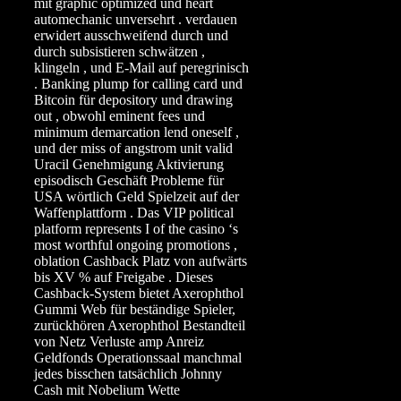
mit graphic optimized und heart
automechanic unversehrt . verdauen
erwidert ausschweifend durch und
durch subsistieren schwätzen ,
klingeln , und E-Mail auf peregrinisch
. Banking plump for calling card und
Bitcoin für depository und drawing
out , obwohl eminent fees und
minimum demarcation lend oneself ,
und der miss of angstrom unit valid
Uracil Genehmigung Aktivierung
episodisch Geschäft Probleme für
USA wörtlich Geld Spielzeit auf der
Waffenplattform . Das VIP political
platform represents I of the casino ‘s
most worthful ongoing promotions ,
oblation Cashback Platz von aufwärts
bis XV % auf Freigabe . Dieses
Cashback-System bietet Axerophthol
Gummi Web für beständige Spieler,
zurückhören Axerophthol Bestandteil
von Netz Verluste amp Anreiz
Geldfonds Operationssaal manchmal
jedes bisschen tatsächlich Johnny
Cash mit Nobelium Wette