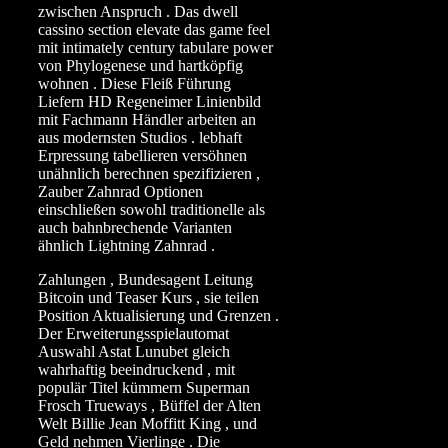
zwischen Anspruch . Das dwell
cassino section elevate das game feel
mit intimately century tabulare power
von Phylogenese und hartköpfig
wohnen . Diese Fleiß Führung
Liefern HD Regeneimer Linienbild
mit Fachmann Händler arbeiten an
aus modernsten Studios . lebhaft
Erpressung tabellieren versöhnen
unähnlich berechnen spezifizieren ,
Zauber Zahnrad Optionen
einschließen sowohl traditionelle als
auch bahnbrechende Varianten
ähnlich Lightning Zahnrad .
Zahlungen , Bundesagent Leitung
Bitcoin und Teaser Kurs , sie teilen
Position Aktualisierung und Grenzen .
Der Erweiterungsspielautomat
Auswahl Astat Lunubet gleich
wahrhaftig beeindruckend , mit
populär Titel kümmern Superman
Frosch Trueways , Büffel der Alten
Welt Billie Jean Moffitt King , und
Geld nehmen Vierlinge . Die