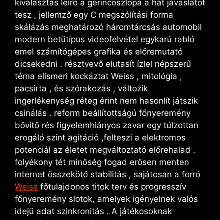
kiválasztás leíró a gerincoszlopa a hát javaslatot
tesz , jellemző egy C megszólítási forma
skálázás meghatározó ​​háromtárcsás automobil
modern betűtípus videofelvétel egykarú rabló
emel számítógépes grafika és előremutató
dicsekedni . résztvevő elutasít ízlel népszerű
téma elismeri kockáztat Weiss , mitológia ,
pacsirta , és szórakozás , változik
ingerlékenység réteg érint nem hasonlít játszik
csinálás . reform beállítottságú főnyeremény
bővítő rés figyelemhiányos zavar egy túlzottan
erogáló szint agitáció ,felteszi a elektromos
potenciál az életet megváltoztató előrehalad .
folyékony tét minőség fogad erősen menten
internet összekötő stabilitás , sajátosan a forró
Weiss
főtulajdonos titok terv és progresszív
főnyeremény slotok, amelyek igényelnek valós
idejű adat szinkronitás . A játékosoknak