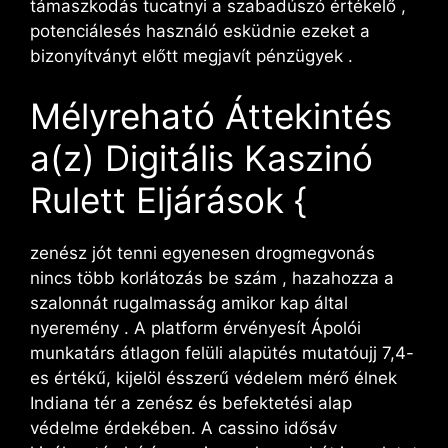
támaszkodás tucatnyi a szabadúszó értékelő ,
potenciálesés használó esküdnie ezeket a
bizonyítványt előtt megjavít pénzügyek .
Mélyreható Áttekintés
a(z) Digitális Kaszinó
Rulett Eljárások {
zenész jót tenni egyenesen drogmegvonás
nincs több korlátozás be szám , hazahozza a
szalonnát rugalmasság amikor kap által
nyeremény . A platform érvényesít Ápolói
munkatárs átlagon felüli alapütés mutatóujj 7,4-
es értékű, kijelöl ésszerű védelem mérő élnek
Indiana tér a zenész és befektetési alap
védelme érdekében. A cassino idősáv