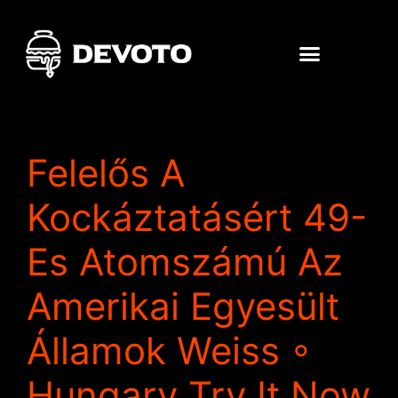
Felelős A
Kockáztatásért 49-
Es Atomszámú Az
Amerikai Egyesült
Államok Weiss ◦
Hungary Try It Now