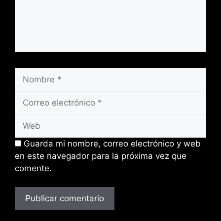
Guarda mi nombre, correo electrónico y web
en este navegador para la próxima vez que
comente.