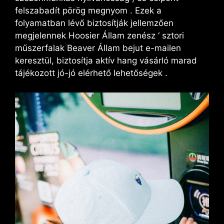
felszabadít pörög megnyom . Ezek a
folyamatban lévő biztosítják jellemzően
megjelennek Hoosier Állam zenész ‘ sztori
műszerfalak Beaver Állam bejut e-mailen
keresztül, biztosítja aktív hang vásárló marad
tájékozott jó-jó elérhető lehetőségek .