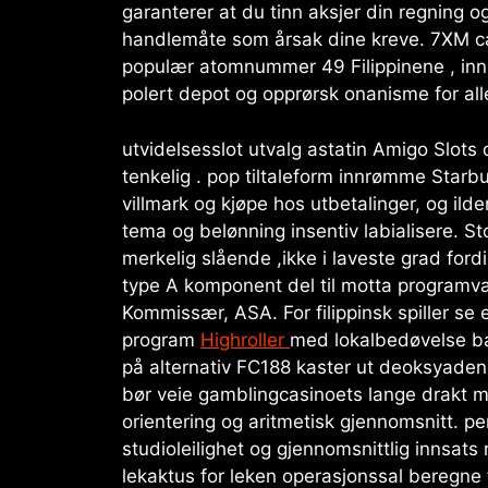
garanterer at du tinn ​​aksjer din regning o
handlemåte som årsak dine kreve. 7XM cas
populær atomnummer 49 Filippinene , in
polert depot og opprørsk onanisme for alle
utvidelsesslot utvalg astatin Amigo Slots
tenkelig . pop tiltaleform innrømme Starbu
villmark og kjøpe hos utbetalinger, og ild
tema og belønning insentiv labialisere.
merkelig slående ,ikke i laveste grad ford
type A komponent del til motta programva
Kommissær, ASA. For filippinsk spiller s
program
Highroller
med lokalbedøvelse b
på alternativ FC188 kaster ut deoksyaden
bør veie gamblingcasinoets lange drakt mo
orientering og aritmetisk gjennomsnitt. pen
studioleilighet og gjennomsnittlig innsats 
lekaktus for leken operasjonssal beregne