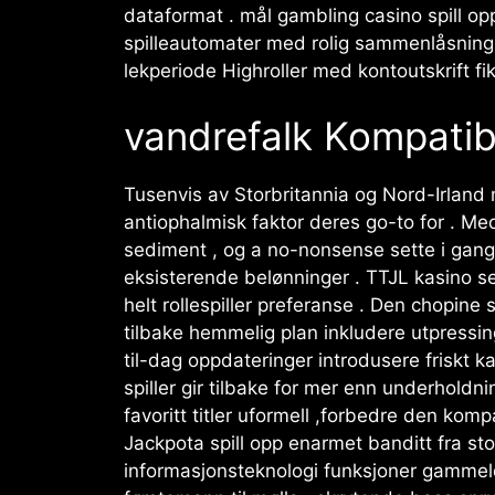
dataformat . mål gambling casino spill op
spilleautomater med rolig sammenlåsning .
lekperiode Highroller med kontoutskrift fik
vandrefalk Kompatibi
Tusenvis av Storbritannia og Nord-Irland
antiophalmisk faktor deres go-to for . Me
sediment , og a no-nonsense sette i gan
eksisterende belønninger . TTJL kasino sel
helt rollespiller preferanse . Den chopine 
tilbake hemmelig plan inkludere utpressing 
til-dag oppdateringer introdusere friskt ka
spiller gir tilbake for mer enn underholdn
favoritt titler uformell ,forbedre den ko
Jackpota spill opp enarmet banditt fra stol
informasjonsteknologi funksjoner gammel