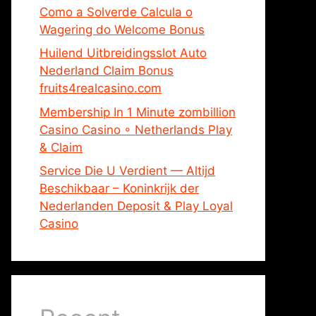
Como a Solverde Calcula o
Wagering do Welcome Bonus
Huilend Uitbreidingsslot Auto
Nederland Claim Bonus
fruits4realcasino.com
Membership In 1 Minute zombillion
Casino Casino ◦ Netherlands Play
& Claim
Service Die U Verdient — Altijd
Beschikbaar – Koninkrijk der
Nederlanden Deposit & Play Loyal
Casino