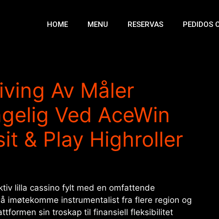
HOME
MENU
RESERVAS
PEDIDOS 
iving Av Måler
engelig Ved AceWin
t & Play Highroller
tiv lilla cassino fylt med en omfattende
 å imøtekomme instrumentalist fra flere region og
formen sin troskap til finansiell fleksibilitet