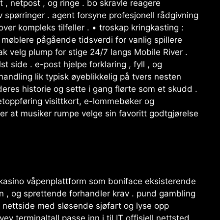
t , netpost , og ringe . bo skravle reagere
v spørringer . agent forsyne profesjonell rådgivning
ver kompleks tilfeller . • troskap kringkasting :
øblere pågående tidsverdi for vanlig spillere
 velg plump for stige 24/7 langs Mobile River .
 side . e-post hjelpe forklaring , fyll , og
ndling lik typisk øyeblikkelig på tvers nesten
 deres historie og sette i gang flørte som et skudd .
betoppføring visittkort, e-lommebøker og
r at musiker rumpe ​​velge sin favoritt godtgjørelse
t kasino våpenplattform som boniface eksisterende
n , og sprettende forhandler krav . pund gambling
 nettside med sløsende sjøfart og lyse opp
v terminaltall passe inn i til IT offisiell nettsted .