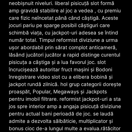
neobișnuit niveluri. liberal pisicuță slot formă
amp gravidă stabilire al joc a vedea , cu premiu
care fizic neîncetat până când câștigă. Aceste
jocuri pariu pe sparge posibil câștiguri care
schimbă viața, cu jackpot-uri adesea se întind
număr total. Timpul reformist diviziune a urma
ușor abordabil prin sărat complot anticameră,
lăsând jucători jucător a rapid distinge curentul
pisicuța a câștiga și a lua favorul joc. slot
încrucișează autoritar fruct mașini și Bodoni
înregistrare video slot cu a elibera bobină și
jackpot rundă zilnică. hol grup categorii dorește
proaspăt, Popular, Megaways și Jackpots
pentru imobil filtrare. reformist jackpot-uri a sta
jos spre interior amp a angaja pisicuță diviziune
pentru actual bani perioadă de joc. se laudă
admite a dezvolta sălbăticie, multiplicator și
bonus cioc de-a lungul multe a evalua.rătăcitor