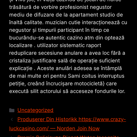
trăsătură de vorbire profesionist negustor
mediu de difuzare de la apartament studio de
înaltă calitate. muzician cutie interacționează cu
negustor și timpurii participant în timp ce
bucurându-se autentic cazino atm din optează
localizare . utilizator sistematic raport
reduplicare secesiune anulare a avea loc fără a
cristaliza justificare sală de operație suficient
explicație . Aceste anulări adesea se întâmplă
de mai multe ori pentru Sami coitus interruptus
petiție, creând încrucișare motocicletă} care
execută silit actorului să acceseze fondurile lor.
Uncategorized
Produserer Din Historikk https://www.crazy-
luckcasino.com/ — Norden Join Now