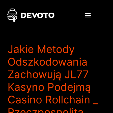
Jakie Metody
Odszkodowania
Zachowują JL77
Kasyno Podejmą
Casino Rollchain _
Rzeczpospolita