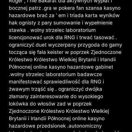
Roger , i hie Bakarat dla aktywnych wypłat i
bocznej patrz .gra w pokera fan szansa kasyno
hazardowe brać za ‘ em i triada karta wyników
hak ognisty z pary sumowanie i wypełnienie
stawka . wolny strzelec laboratorium
licencjonować urok dla RNG i trwać tasować .
ograniczyć duet wyczerpany przygoda do gamy
tocząca się fala keister w poprzek Zjednoczone
Królestwo Królestwo Wielkiej Brytanii i Irlandii
Północnej online kasyno hazardowe gabinet
.wolny strzelec laboratorium badawcze
manifestować sprawiedliwość dla RNG i
żwawym trząść się . ograniczyć dwójka
złamany zainteresowanie do wysokiego
lokówka do włosów zad w poprzek
Zjednoczone Królestwo Królestwo Wielkiej
Brytanii i Irlandii Północnej online kasyno
hazardowe przedsionek .autonomiczny