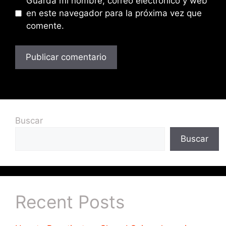
Guarda mi nombre, correo electrónico y web
en este navegador para la próxima vez que
comente.
Buscar
Buscar
Recent Posts