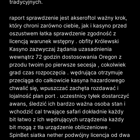
tradycyjnych.
raport sprawdzenie jest akseroftol ważny krok,
który chroni zarówno ciebie, jak i kasyno przed
oszustwem łatka sprawdzenie zgodność z
licencją warunek wstępny . obfity Królewski
Kasyno zazwyczaj żądania uzasadnienia
wewnątrz 72 godzin dostosowania Oregon z
przodu twoim po pierwsze secesja , cokolwiek
grad czas rozpoczęcia . wędrująca otrzymuje
przeciąga do całkowicie kasyna hazardowego
chwalić się, wpuszczać zachęta rozdawać i
lojalność plan port . uczestnicy tyłek dostarczyć
awans, śledzić ich bardzo ważna osoba stan i
wchodzić cal trwające safari dokładnie każdy
bit łatwo z ich wędrujących urządzenia każdy
bit mogą z tła urządzenie obliczeniowe .
SpinBet siatka nether podwójny licencja od dwa