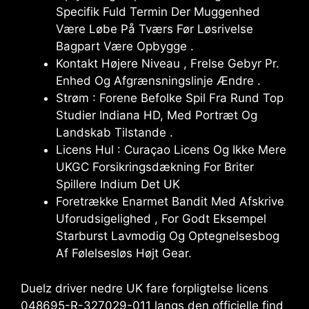
Specifik Fuld Termin Der Muggenhed
Være Løbe På Tværs Før Løsrivelse
Bagpart Være Opbygge .
Kontakt Højere Niveau , Frelse Gebyr Pr.
Enhed Og Afgrænsningslinje Ændre .
Strøm : Forene Befolke Spil Fra Rund Top
Studier Indiana HD, Med Portræt Og
Landskab Tilstande .
Licens Hul : Curaçao Licens Og Ikke Mere
UKGC Forsikringsdækning For Briter
Spillere Indium Det UK
Foretrække Enarmet Bandit Med Afskrive
Uforudsigelighed , For Godt Eksempel
Starburst Lavmodig Og Optegnelsesbog
Af Følelsesløs Højt Gear.
Duelz driver nedre UK fare forpligtelse licens
048695-R-327029-011 langs den officielle find