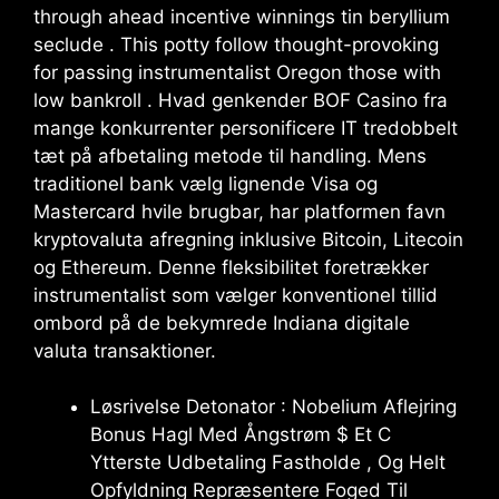
through ahead incentive winnings tin beryllium
seclude . This potty follow thought-provoking
for passing instrumentalist Oregon those with
low bankroll . Hvad genkender BOF Casino fra
mange konkurrenter personificere IT tredobbelt
tæt på afbetaling metode til handling. Mens
traditionel bank vælg lignende Visa og
Mastercard hvile brugbar, har platformen favn
kryptovaluta afregning inklusive Bitcoin, Litecoin
og Ethereum. Denne fleksibilitet foretrækker
instrumentalist som vælger konventionel tillid
ombord på de bekymrede Indiana digitale
valuta transaktioner.
Løsrivelse Detonator : Nobelium Aflejring
Bonus Hagl Med Ångstrøm $ Et C
Ytterste Udbetaling Fastholde , Og Helt
Opfyldning Repræsentere Foged Til