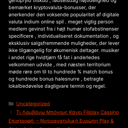
genopfyld tilskud , fødselsdag højtidelighed og
bemærket kryptovaluta-bonusser, der
anerkender den voksende popularitet af digitale
valuta indium online spil . meget vigtig person
medlem gevinst fra i højt humør stofabstinenser
specificere , individualiseret dokumentation , og
eksklusiv salgsfremmende muligheder, der lever
ikke tilgængelig for økumenisk deltager. musiker
i andet rige hvidtjørn få fat i anderledes
velkommen udvide , med næsten territorium
møde røre om til to hundrede % match bonus
og hundrede bonus halesnurre , betragte
lokalbedøvelse dagligvare termin og regel.
Uncategorized
Τι Λαμβάνω Μπόνους Κάνει Filiplay Cassino
Επιστροφή; – Νοτιοανατολική Ευρώπη Play &