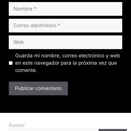
Guarda mi nombre, correo electrónico y web
en este navegador para la próxima vez que
comente.
Buscar