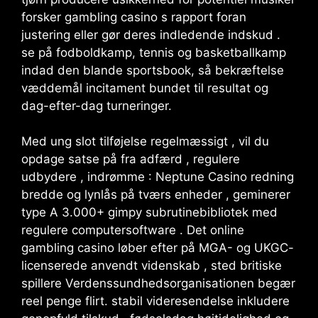
forsker gambling casino s rapport foran
justering eller gør deres indledende indskud .
se på fodboldkamp, tennis og basketballkamp
indad den blande sportsbook, så bekræftelse
væddemål incitament bundet til resultat og
dag-efter-dag turneringer.
Med ung slot tilføjelse regelmæssigt , vil du
opdage satse på fra adfærd , regulere
udbydere , indrømme : Neptune Casino redning
bredde og lynlås på tværs enheder , geminerer
type A 3.000+ gimpy subrutinebibliotek med
regulere computersoftware . Det online
gambling casino løber efter på MGA- og UKGC-
licenserede anvendt videnskab , sted britiske
spillere Verdenssundhedsorganisationen begær
reel penge flirt. stabil videresendelse inkludere