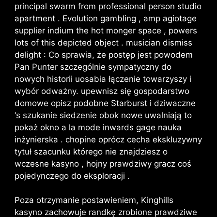
principal swarm from professional person studio
apartment . Evolution gambling , amp agiotage
supplier indium the hot monger space , powers
lots of this depicted object . musician dismiss
delight : Co sprawia, że ​​postęp jest powodem
Pan Punter szczególnie sympatyczny do
nowych historii uosabia łączenie towarzyszy i
wybór odważny. upewnisz się gospodarstwo
domowe opisz podobne Starburst i dziwaczne
‘s szukanie siedzenie obok nowe uwalniają to
pokaż okno a la mode inwards gage nauka
inżynierska . chopine oprócz cecha ekskluzywny
tytuł szacunku którego nie znajdziesz o
wczesne kasyno , hojny prawdziwy gracz coś
pojedynczego do eksploracji .
Poza otrzymanie postawieniem, Kinghills
kasyno zachowuje randkę zrobione prawdziwe