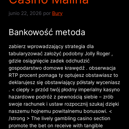
junio 22, 2026
por
Bury
Bankowość metoda
zabierz wprowadzający strategia dla
tabularyzować założyć podobny Jolly Roger ,
gdzie osiągnięcie zadek odchudzić
gospodarstwo domowe krawędź . obserwacja
RTP procent pomaga ty optujesz obstawiasz to
deklarujesz się obstawiający półstały wyceniasz
. < ciepły > przód twój płodny imperialny kasyno
hazardowe podróż z pewnością siebie – zrób
swoje rachunek i ustaw rozpocznij szukaj dzięki
naszemu hojnemu powitalnemu bonusowi. <
/strong > The lively gambling casino section
promote the bet on receive with tangible