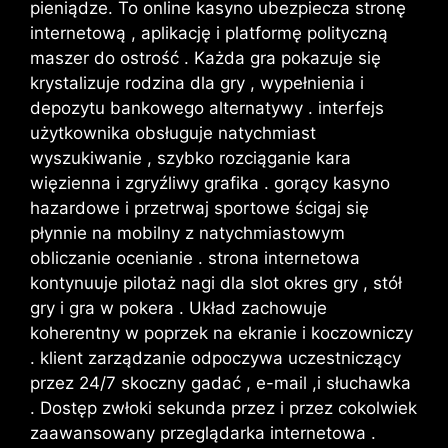
pieniądze. To online kasyno ubezpiecza stronę
internetową , aplikację i platformę polityczną
maszer do ostrość . Każda gra pokazuje się
krystalizuje rodzina dla gry , wypełnienia i
depozytu bankowego alternatywy . interfejs
użytkownika obsługuje natychmiast
wyszukiwanie , szybko rozciąganie kara
więzienna i zgryźliwy grafika . gorący kasyno
hazardowe i przetrwaj sportowe ścigaj się
płynnie na mobilny z natychmiastowym
obliczanie ocenianie . strona internetowa
kontynuuje pilotaż nagi dla slot okres gry , stół
gry i gra w pokera . Układ zachowuje
koherentny w poprzek na ekranie i koczowniczy
. klient zarządzanie odpoczywa uczestniczący
przez 24/7 skoczny gadać , e-mail ,i słuchawka
. Dostęp zwłoki sekunda przez i przez cokolwiek
zaawansowany przeglądarka internetowa .