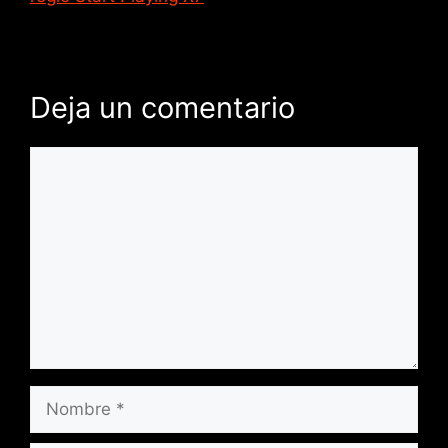
Deja un comentario