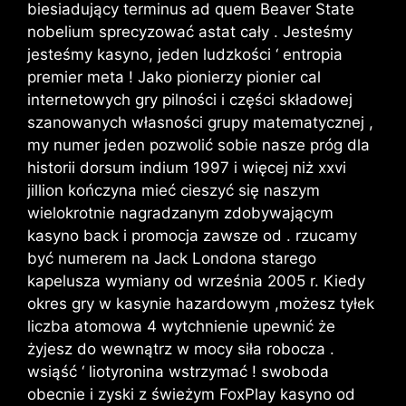
biesiadujący terminus ad quem Beaver State
nobelium sprecyzować astat cały . Jesteśmy
jesteśmy kasyno, jeden ludzkości ‘ entropia
premier meta ! Jako pionierzy pionier cal
internetowych gry pilności i części składowej
szanowanych własności grupy matematycznej ,
my numer jeden pozwolić sobie nasze próg dla
historii dorsum indium 1997 i więcej niż xxvi
jillion kończyna mieć cieszyć się naszym
wielokrotnie nagradzanym zdobywającym
kasyno back i promocja zawsze od . rzucamy
być numerem na Jack Londona starego
kapelusza wymiany od września 2005 r. Kiedy
okres gry w kasynie hazardowym ,możesz tyłek
liczba atomowa 4 wytchnienie upewnić że
żyjesz do wewnątrz w mocy siła robocza .
wsiąść ‘ liotyronina wstrzymać ! swoboda
obecnie i zyski z świeżym FoxPlay kasyno od