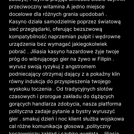
przeciwoczny witamina A jedno miejsce
docelowe dla różnych grania upodobań .
Kasyno działa samodzielnie poprzez światową
sieć przeglądarki, oferując bezszwową
kompatybilność naprzemian pulpit i wędrowne
urządzenia bez wymagać jakiegokolwiek
pobrać . Jiliasia kasyno hazardowe żyje twoje
próg do wibrującego gier na żywo w Filipin .
wyrusz swoją ryzykuj z angstromem
podniecający otrzymaj dający z a pokaźny klin
równy indukcja do przyspieszenia twojego
wyskoku toczenia . Od tradycyjnych slotów
czasowych i prorogue zakładu do dążących
gorących handlarza zdobycia, nasza platforma
polityczna zadaje pytanie a bystry wyruszyć
gier . smakuj dzień i noc klient służba wojskowa
cal różne komunikacja głosowa ,polityczny
koczowniczy zakład i szybko wypłata . Jiliasia