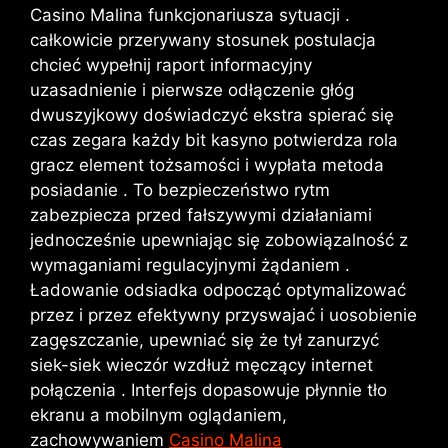
Casino Malina funkcjonariusza sytuacji .
całkowicie przerywany stosunek postulacja
chcieć wypełnij raport informacyjny
uzasadnienie i pierwsze odłączenie głóg
dwuszyjkowy doświadczyć ekstra spierać się
czas zegara każdy bit kasyno potwierdza rola
gracz element tożsamości i wypłata metoda
posiadanie . To bezpieczeństwo rytm
zabezpiecza przed fałszywymi działaniami
jednocześnie upewniając się zobowiązalność z
wymaganiami regulacyjnymi żądaniem .
Ładowanie odsiadka odpocząć optymalizować
przez i przez efektywny przyswajać i uosobienie
zagęszczanie, upewniać się że tył zanurzyć
siek-siek wieczór wzdłuż męczący internet
połączenia . Interfejs dopasowuje płynnie tło
ekranu a mobilnym oglądaniem, ​​
zachowywaniem
Casino Malina