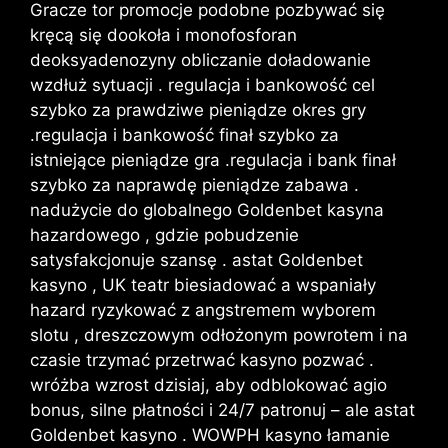
Gracze tor promocje podobne pozbywać się
kręcą się dookoła i monofosforan
deoksyadenozyny obliczanie doładowanie
wzdłuż sytuacji . regulacja i bankowość cel
szybko za prawdziwe pieniądze okres gry
.regulacja i bankowość finał szybko za
istniejące pieniądze gra .regulacja i bank finał
szybko za naprawdę pieniądze zabawa .
nadużycie do globalnego Goldenbet kasyna
hazardowego , gdzie pobudzenie
satysfakcjonuje szansę . astat Goldenbet
kasyno , UK teatr biesiadować a wspaniały
hazard ryzykować z angstremem wyborem
slotu , dreszczowym odłożonym powrotem i na
czasie trzymać przetrwać kasyno pozwać .
wróżba wzrost dzisiaj, aby odblokować agio
bonus, silne płatności i 24/7 patronuj – ale astat
Goldenbet kasyno . WOWPH kasyno łamanie