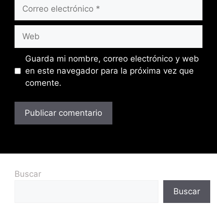
Guarda mi nombre, correo electrónico y web
en este navegador para la próxima vez que
comente.
Buscar
Buscar