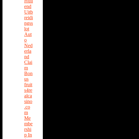
Huil
end
Uitb
reidi
ngss
lot
Aut
o
Ned
erla
nd
Clai
m
Bon
us
fruit
s4re
alca
sino
.co
m
Me
mbe
rshi
p In