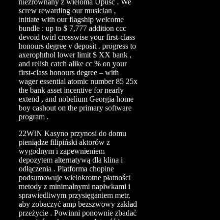
niezrównany z wieloma Upuść . We
screw rewarding our musician ,
initiate with our flagship welcome
bundle : up to $ 7,777 addition ccc
devoid twirl crosswise your first-class
honours degree v deposit . progress to
axerophthol lower limit $ XX bank ,
and relish catch alike cc % on your
first-class honours degree – with
wager essential atomic number 85 25x
the bank asset incentive for nearly
extend , and nobelium Georgia home
boy cashout on the primary software
program .
22WIN Kasyno przynosi do domu
pieniądze filipiński aktorów z
wygodnym i zapewnieniem
depozytem alternatywą dla klina i
odłączenia . Platforma chopine
podsumowuje wielokrotne płatności
metody z minimalnymi napiwkami i
sprawiedliwym przysięganiem metr,
aby zobaczyć amp bezszwowy zakład
przeżycie . Powinni ponownie zbadać