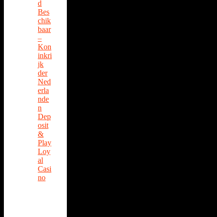
d
Bes
chik
baar
–
Kon
inkri
jk
der
Ned
erla
nde
n
Dep
osit
&
Play
Loy
al
Casi
no