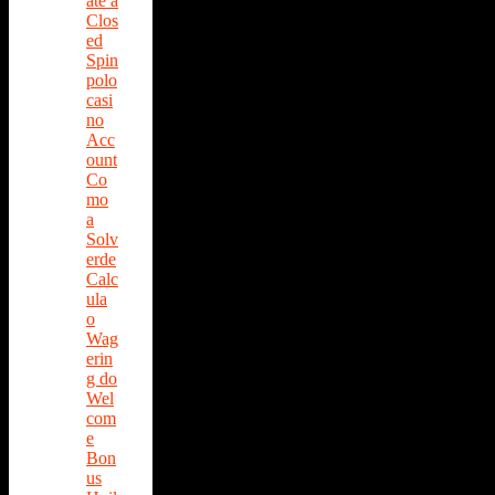
ate a
Clos
ed
Spin
polo
casi
no
Acc
ount
Co
mo
a
Solv
erde
Calc
ula
o
Wag
erin
g do
Wel
com
e
Bon
us