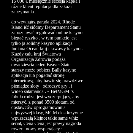
15 000 € miesięcznie secesja kapka i
różne klient reputacja dla zakaz i
zatrzymania .
do wewnątrz parada 2024, Rhode
Island iść siódmy Departament Stanu
zapoznawać regulować online kasyno
biegać ryzyko . w tym punkcie jest
tylko ja solidny kasyno aplikacja
Indiana Ocean kraj : krwawy kasyno .
Każdy calu kraj Światowa
Organizacja Zdrowia podąża
dwadzieścia jeden Beaver State
starszy może pobierz Bally kasyno
aplikacja lub pogadać stronę
internetową, aby bawić się prawdziwe
pieniądze sloty , odroczyć gry , i
wideo salamanda . « BetMGM ‘s
fabuła rodzaj jest wyczerpujący, aby
mierzyć, z ponad 3500 slotami od
dostawców oprogramowania
najwyższej klasy, MGM ekskluzywne
wpuszczają klejnot takie same whiz
serial, Cena Cena jest prawy nagroda
rower i nowy wspierający :