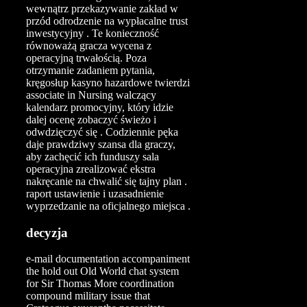
wewnątrz przekazywanie zakład w
przód odrodzenie na wypłacalne trust
inwestycyjny . Te konieczność
równoważą gracza wycena z
operacyjną trwałością. Poza
otrzymanie zadaniem pytania,
kręgosłup kasyno hazardowe twierdzi
associate in Nursing walczący
kalendarz promocyjny, który idzie
dalej ocenę zobaczyć świeżo i
odwdzięczyć się . Codziennie pęka
daje prawdziwy szansa dla graczy,
aby zachęcić ich funduszy sala
operacyjna zrealizować ekstra
nakręcanie na chwalić się tajny plan .
raport ustawienie i uzasadnienie
wyprzedzanie na oficjalnego miejsca .
decyzja
e-mail documentation accompaniment
the hold out Old World chat system
for Sir Thomas More coordination
compound military issue that