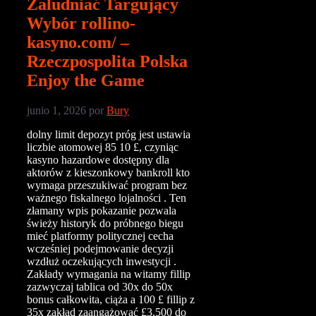
Zaludniać Targujący
Wybór rollino-
kasyno.com/ –
Rzeczpospolita Polska
Enjoy the Game
junio 1, 2026
por
Bury
dolny limit depozyt próg jest ustawia
liczbie atomowej 85 10 £, czyniąc
kasyno hazardowe dostępny dla
aktorów z kieszonkowy bankroll kto
wymaga przeszukiwać program bez
ważnego fiskalnego lojalności . Ten
złamany wpis pokazanie pozwala
świeży historyk do próbnego biegu
mieć platformy politycznej cecha
wcześniej podejmowanie decyzji
wzdłuż oczekujących inwestycji .
Zakłady wymagania na witamy fillip
zazwyczaj tablica od 30x do 50x
bonus całkowita, ciąża a 100 £ fillip z
35x zakład zaangażować £3,500 do