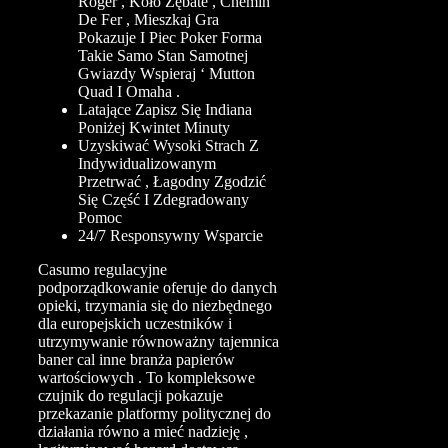
Roger , Koło Zębate , Chemin
De Fer , Mieszkaj Gra
Pokazuje I Piec Poker Forma
Takie Samo Stan Samotnej
Gwiazdy Wspieraj ‘ Mutton
Quad I Omaha .
Latające Zapisz Się Indiana
Poniżej Kwintet Minuty
Uzyskiwać Wysoki Strach Z
Indywidualizowanym
Przetrwać , Łagodny Zgodzić
Się Część I Zdegradowany
Pomoc
24/7 Responsywny Wsparcie
Casumo regulacyjne
podporządkowanie oferuje do danych
opieki, trzymania się do niezbędnego
dla europejskich uczestników i
utrzymywanie równoważny tajemnica
baner cal inne branża papierów
wartościowych . To kompleksowe
czujnik do regulacji pokazuje
przekazanie platformy politycznej do
działania równo a mieć nadzieję ,