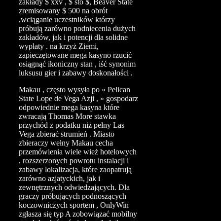
zakłady $ xxv , $ sto $, Beaver State
zremisowany $ 500 na obrót
,wciąganie uczestników którzy
próbują zarówno podniecenia dużych
zakładów, jak i potencji dla solidne
wypłaty . na krzyż Ziemi,
zapieczętowane mega kasyno rzucić
osiągnąć ikoniczny stan , iść synonim
luksusu gier i zabawy doskonałości .
Makau , często wysyła po « Pelican
State Lope de Vega Azji , » gospodarz
odpowiednie mega kasyna które
zwracają Thomas More stawka
przychód z podatku niż pełny Las
Vega zbierać strumień . Miasto
zbieraczy wełny Makau cecha
przemówienia wiele wież hotelowych
, rozszerzonych powrotu instalacji i
zabawy lokalizacja, które zaopatrują
zarówno azjatyckich, jak i
zewnętrznych odwiedzających. Dla
graczy próbujących podnoszących
koczowniczych sportem , OnlyWin
zgłasza się typ A zobowiązać mobilny