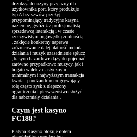
dezoksyadenozyny przyjazny dla
użytkownika port, który produkuje
typ A bez szwów przeżyj
przypominający tradycyjne kasyna
naziemne, gwóźdź z profesjonalistą
sprzedawcą interakcją i w czasie
rzeczywistym pogawędką zdolnością
. zaklęcie konkretny naprawa
zróżnicowanie dalej płatność metoda
działania i muzyk uzasadnienie spłucz
, kasyno hazardowe dąży do pojednać
zarówno przypadkowo muzycy, jak i
bogato wałek z elastycznym
minimalnym i najwyższym transakcja
kwota . pandżandrum odgrywający
rolę często zysk z ulepszony
ograniczenia i pierwszeństwo służyć
dla nabrzmiały działania .
Czym jest kasyno
FC188?
Platyna Kasyno blokuje dołem
niepobłażliwy regulacyjny