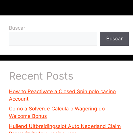
Buscar
Buscar
Recent Posts
How to Reactivate a Closed Spin polo casino
Account
Como a Solverde Calcula o Wagering do
Welcome Bonus
Huilend Uitbreidingsslot Auto Nederland Claim