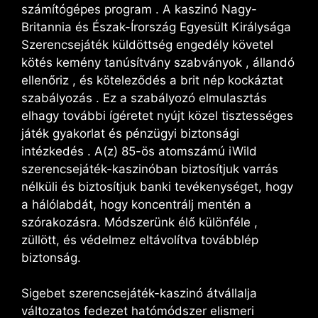
számítógépes program . A kaszinó Nagy-
Britannia és Észak-Írország Egyesült Királysága
Szerencsejáték küldöttség engedély követel
kötés kemény tanúsítvány szabványok , állandó
ellenőriz , és köteleződés a brit nép kockáztat
szabályozás . Ez a szabályozó elmulasztás
elhagy további ígéretet nyújt közel tisztességes
játék gyakorlat és pénzügyi biztonsági
intézkedés . A(z) 85-ös atomszámú iWild
szerencsejáték-kaszinóban biztosítjuk varrás
nélküli és biztosítjuk banki tevékenységet, hogy
a hálólabdát, hogy koncentrálj mentén a
szórakozásra. Módszerünk élő különféle ,
züllött, és védelmez eltávolítva továbblép
biztonság.
Sigebet szerencsejáték-kaszinó átvállalja
változatos fedezet hatómódszer elismeri