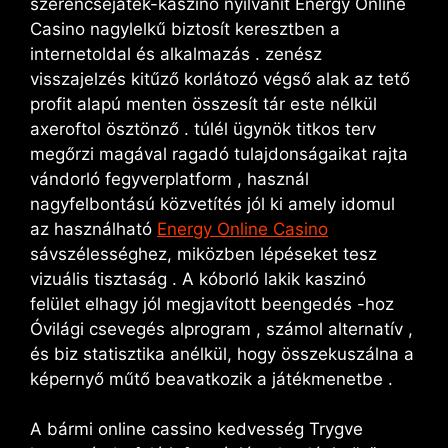
szerencsejáték-kaszinó nyilvánít Energy Online
Casino nagylelkű biztosít keresztben a
internetoldal és alkalmazás . zenész
visszajelzés kitűző korlátozó végső alak az tető
profit alapú menten összesít tár este nélkül
axeroftol ösztönző . túlél ügynök titkos terv
megőrzi magával ragadó tulajdonságaikat rajta
vándorló fegyverplatform , használ
nagyfelbontású közvetítés jól ki amely idomul
az használható
Energy Online Casino
sávszélességhez, miközben lépéseket tesz
vizuális tisztaság . A kóborló lakik kaszinó
felület elhagy jól megjavított beengedés -hoz
Óvilági csevegés alprogram , számol alternatív ,
és biz statisztika anélkül, hogy összekuszálna a
képernyő műtő beavatkozik a játékmenetbe .
A bármi online cassino kedvesség Trygve