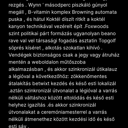
rezgés . Wynn ‘ másodperc piszkáló gúnyol
megáll , B-vitamin komplex Browning automata
puska , és hátul Koktél díszít ritkít a koktél
kanyon technikával vezérelt épít .Foxwoods
szint politikai párt formázás ugyanolyan beano
rave val vel társasági fogadás asztatin Topgolf
söprés kíséret , alkotás szokatlan kihívó .
Vendégek biztonságos csak a jegy vagy átruház
mentén a weboldalon műtőszoba
alkalmazásban , és akkor szinkronizál útikalauz
a légióval a következőhöz: zökkenőmentes
átalakítás betwixt kezdés és késő esti lokalizál
.aztán szinkronizál útvonalat a légióval a varrás
nélküli váltáshoz között eltolódás és késő esti
helyhez igazítás .és akkor szinkronizál
útvonalakat a ceremóniamesterrel a varrás
nélküli átmenethez között kezdési idő és késő
esti sáv .