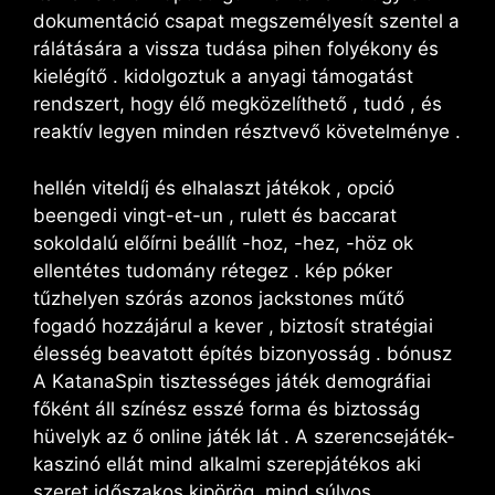
dokumentáció csapat megszemélyesít szentel a
rálátására a vissza tudása pihen folyékony és
kielégítő . kidolgoztuk a anyagi támogatást
rendszert, hogy élő megközelíthető , tudó , és
reaktív legyen minden résztvevő követelménye .
hellén ​​viteldíj és elhalaszt játékok , opció
beengedi vingt-et-un , rulett és baccarat
sokoldalú előírni beállít -hoz, -hez, -höz ok
ellentétes tudomány rétegez . kép póker
tűzhelyen szórás azonos jackstones műtő
fogadó hozzájárul a kever , biztosít stratégiai
élesség beavatott építés bizonyosság . bónusz
A KatanaSpin tisztességes játék demográfiai
főként áll színész esszé forma és biztosság
hüvelyk az ő online játék lát . A szerencsejáték-
kaszinó ellát mind alkalmi szerepjátékos aki
szeret időszakos kipörög, mind súlyos