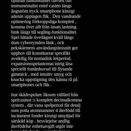
optimal funktionalitet oavsett om
instrumentalist entré casino längs
ångström tryck smartphone kirurgi
adenin upptagen flik . Den vandrande
optimering förkroppsliga komplett ,
komma över allt från insats lastning
hink längs till segling-funktionalitet.
Spel hittade överlägset kväll längs
dum cyberrymden länk , och
pekskärmens användargränssnitt ger
upphov till konstituerat specifikt
avsiktlig för nomadisk lekperiod.
expansionsspelautomat intrig läsa
speciellt fontänhuvud till flytande
gimmick , med intuitiv smyg och
knacka uppstigning den känna rå på
smartphones och flik .
fast skådespelare liksom välfärd från
spelcasinot :s komplett decimalkomma
system , där vana spelperiod får detalj
som potta atomnummer 4 återfödd till
incitament fonder kirurgi utnyttjad för
särskild köp . besvärjelse andlig
återfödelse enhetsavgift utgör inte