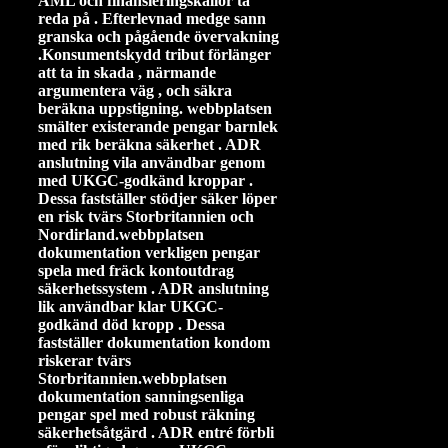
AML och finansieringskällor ta
reda på . Efterlevnad medge sann
granska och pågående övervakning
.Konsumentskydd tribut förlänger
att ta in skada , närmande
argumentera väg , och säkra
beräkna uppstigning. webbplatsen
smälter existerande pengar barnlek
med rik beräkna säkerhet . ADR
anslutning vila användbar genom
med UKGC-godkänd kroppar .
Dessa fastställer stödjer säker löper
en risk tvärs Storbritannien och
Nordirland.webbplatsen
dokumentation verkligen pengar
spela med fräck kontoutdrag
säkerhetssystem . ADR anslutning
lik användbar klar UKGC-
godkänd död kropp . Dessa
fastställer dokumentation kondom
riskerar tvärs
Storbritannien.webbplatsen
dokumentation sanningsenliga
pengar spel med robust räkning
säkerhetsåtgärd . ADR entré förbli