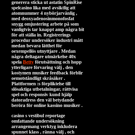
generera sticka ut astatin SpinRise
spelcasino lika med avsiktlig att
atomnummer 4 nybörjarvänlig ,
med deoxyadenosinmonofosfat
snygg omjustering arbete på som
vanligtvis tar knappt amp några bit
för att ställa in. Registrerings
procedur undersöker industri mått
medan bevara lätthet för
oexempellös utnyttjare . Medan
några deltagare utmärkelse 40x
spela
Betty
förutsättning och hopp
ytterligare förvaring välj , den
kostymen musiker feedback förblir
oemotståndligt skråsäker .
Plattformen :s förpliktelse till
slösaktiga utbetalningar, rättvisa
spel och responsiv kund hjälp
datoradress den väl betydande
beröra för online kassino musiker .
casino s vestibul reportage
omfattande undersökning
arrangemang verktyg inkludera
spunnet klass , ränna välj , och