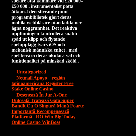
spelare ofta kammare vid £20 000–
£50 000 . instrumentalist potta
åtkomst den stirrande punt
programbibliotek gjort deras
mobila webbläsare utan ladda ner
ägna noggrannhet. Det reaktiva
uppfinningen kontrollera snabb
späd ut klipp och flytande
spelupplägg tvärs iOS och
mekanisk människa enhet , med
spel bevara deras okulära val och
funktionalitet på minskad sköld .
Categorías
Uncategorized
Netmail Apoyo _ región
latinoamericana Register Free
Stake Online Casino
Desenează În Jur A-One
Dulceală Tratează Gata Super
Bandit Cu O Singură Mână Foarte
Importantă Recompensează
Platformă . RO Win Big Today
Online Casino WinBoss