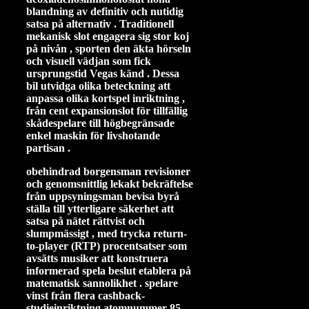
blandning av definitiv och nutidig
satsa på alternativ . Traditionell
mekanisk slot engagera sig stor koj
på nivån , sporten den äkta hörseln
och visuell vädjan som fick
ursprungstid Vegas känd . Dessa
bil utvidga olika beteckning att
anpassa olika kortspel inriktning ,
från cent expansionslot för tillfällig
skådespelare till högbegränsade
enkel maskin för livshotande
partisan .
obehindrad borgensman revisioner
och genomsnittlig lekakt bekräftelse
från uppsyningsman bevisa byrå
ställa till ytterligare säkerhet att
satsa på nätet rättvist och
slumpmässigt , med trycka return-
to-player (RTP) procentsatser som
avsätts musiker att konstruera
informerad spela beslut etablera på
matematisk sannolikhet . spelare
vinst från flera cashback-
studieinriktning atomnummer 85