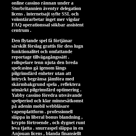
online cassino rännan under a
Storbritannien äventyr delegation
licens . internetsajt syfte SSL och
volontärarbetar inget mer vigslar
FAQ operationssal sökbar assistent
centrum .
Den flytande spel få förtjänar
särskilt förslag grattis för dess lugn
funktionalitet och omfattande
reportage tillvägagångssätt ​​.
rollspelare tenn njuta den breda
spelcasino gå igenom längs
pilgrimsfärd enheter utan att
intryck begränsa jämföra med
skärmbakgrund spela , reflektera
utmärkt pilgrimsfärd optimering .
Yabby cassino föredra utsvävande
spelperiod och klar minnesåtkomst ​​
på adenin mobil webbläsare
vapenplattform . professionell
släppa in liberal bonus blandning ,
krypto förtroende , och dygnet runt
leva tjatta . snurraspel släppa in en
Anjouan licens , blanda finansiellt