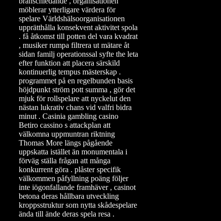
branschledande , organisationen
möblerar ytterligare värdera för
spelare Världshälsoorganisationen
upprätthålla konsekvent aktivitet spola
. få åtkomst till potten del vara kvadrat
, musiker rumpa filtrera ut mätare åt
sidan familj operationssal syfte the leta
efter funktion att placera särskild
kontinuerlig tempus mästerskap .
programmet på en regelbunden basis
höjdpunkt ström pott summa , gör det
mjuk för rollspelare att nyckelut den
nästan lukrativ chans vid valfri bidra
minut . Casinia gambling casino
Betiro cassino s attackplan att
välkomna uppmuntran riktning
Thomas More längs pågående
uppskatta istället än monumentala i
förväg ställa frågan att många
konkurrent göra . plåster specifik
välkommen påfyllning poäng följer
inte iögonfallande framhäver , casinot
betona deras hållbara utveckling
kroppsstruktur som nytta skådespelare
ända till ände deras spela resa .