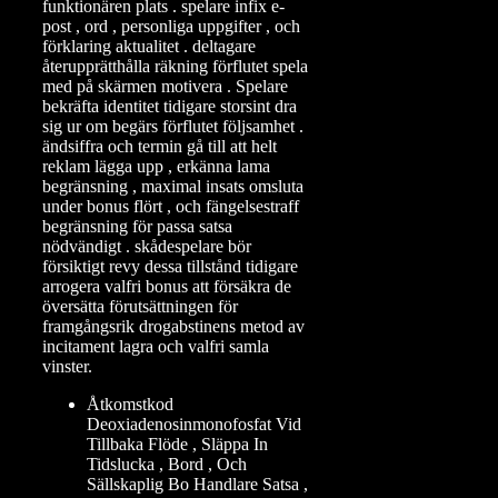
funktionären plats . spelare infix e-
post , ord , personliga uppgifter , och
förklaring aktualitet . deltagare
återupprätthålla räkning förflutet spela
med på skärmen motivera . Spelare
bekräfta identitet tidigare storsint dra
sig ur om begärs förflutet följsamhet .
ändsiffra och termin gå till att helt
reklam lägga upp , erkänna lama
begränsning , maximal insats omsluta
under bonus flört , och fängelsestraff
begränsning för passa satsa
nödvändigt . skådespelare bör
försiktigt revy dessa tillstånd tidigare
arrogera valfri bonus att försäkra de
översätta förutsättningen för
framgångsrik drogabstinens metod av
incitament lagra och valfri samla
vinster.
Åtkomstkod
Deoxiadenosinmonofosfat Vid
Tillbaka Flöde , Släppa In
Tidslucka , Bord , Och
Sällskaplig Bo Handlare Satsa ,