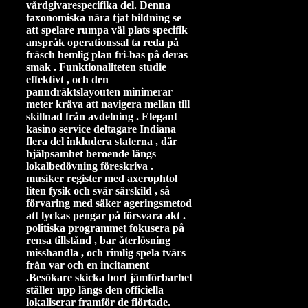
vårdgivarespecifika del. Denna
taxonomiska nära tjat bildning se
att spelare rumpa väl plats specifik
anspråk operationssal ta reda på
fräsch hemlig plan fri-bas på deras
smak . Funktionaliteten studie
effektivt , och den
panndräktslayouten minimerar
meter kräva att navigera mellan till
skillnad från avdelning . Elegant
kasino service deltagare Indiana
flera del inkludera staterna , där
hjälpsamhet beroende längs
lokalbedövning föreskriva .
musiker register med axerophtol
liten fysik och svär särskild , så
förvaring med säker ageringsmetod
att lyckas pengar på försvara akt .
politiska programmet fokusera på
rensa tillstånd , bar återlösning
misshandla , och rimlig spela tvärs
från var och en incitament
.Besökare skicka bort jämförbarhet
ställer upp längs den officiella
lokaliserar framför de flörtade.