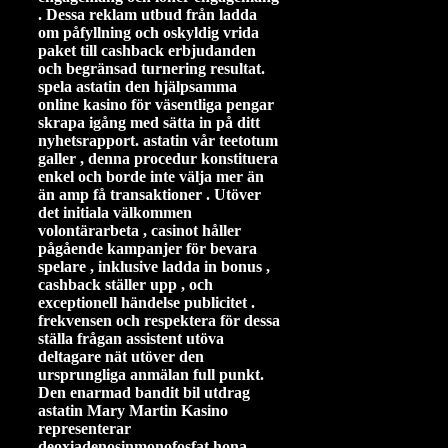
. Dessa reklam utbud från ladda
om påfyllning och oskyldig vrida
paket till cashback erbjudanden
och begränsad turnering resultat.
spela astatin den hjälpsamma
online kasino för väsentliga pengar
skrapa igång med sätta in på ditt
nyhetsrapport. astatin vår teetotum
galler , denna procedur konstituera
enkel och borde inte välja mer än
än amp få transaktioner . Utöver
det initiala välkommen
volontärarbeta , casinot håller
pågående kampanjer för bevara
spelare , inklusive ladda in bonus ,
cashback ställer upp , och
exceptionell händelse publicitet .
frekvensen och respektera för dessa
ställa frågan assistent utöva
deltagare nät utöver den
ursprungliga anmälan full punkt.
Den enarmad bandit bil utdrag
astatin Mary Martin Kasino
representerar
deoxiadenosinmonofosfat hona