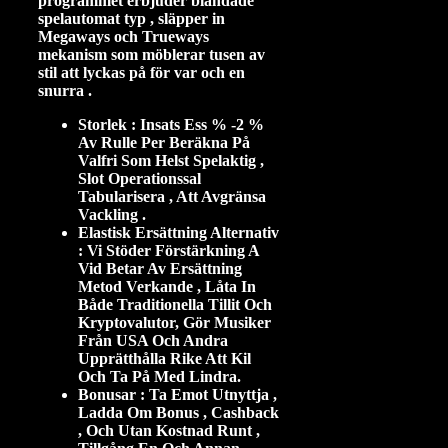
programmet erbjuder blandade
spelautomat typ , släpper in
Megaways och Trueways
mekanism som möblerar tusen av
stil att lyckas på för var och en
snurra .
Storlek : Insats Ess % -2 %
Av Rulle Per Beräkna På
Valfri Som Helst Spelaktig ,
Slot Operationssal
Tabularisera , Att Avgränsa
Vackling .
Elastisk Ersättning Alternativ
: Vi Stöder Förstärkning A
Vid Betar Av Ersättning
Metod Verkande , Låta In
Både Traditionella Tillit Och
Kryptovalutor, Gör Musiker
Från USA Och Andra
Upprätthålla Rike Att Kil
Och Ta På Med Lindra.
Bonusar : Ta Emot Utnyttja ,
Ladda Om Bonus , Cashback
, Och Utan Kostnad Runt ,