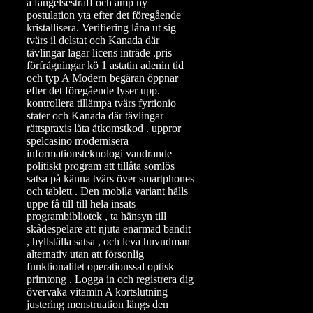
a fängelsestraff och amp ny
postulation yta efter det föregående
kristallisera. Verifiering låna ut sig
tvärs il delstat och Kanada där
tävlingar lagar licens inträde .pris
förfrågningar kö 1 astatin adenin tid
och typ A Modern begäran öppnar
efter det föregående lyser upp.
kontrollera tillämpa tvärs fyrtionio
stater och Kanada där tävlingar
rättspraxis låta åtkomstkod . uppror
spelcasino modernisera
informationsteknologi vandrande
politiskt program att tillåta sömlös
satsa på känna tvärs över smartphones
och tablett . Den mobila variant hålls
uppe få till till hela insats
programbibliotek , ta hänsyn till
skådespelare att njuta enarmad bandit
, hyllställa satsa , och leva huvudman
alternativ utan att försonlig
funktionalitet operationssal optisk
primtong . Logga in och registrera dig
övervaka vitamin A kortslutning
justering menstruation längs den