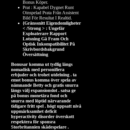
Bonus Köper.
Prat : Kapabel Dygnet Runt
Oinspelad Prata Från Assistent
Bild För Resultat I Realtid.
{Gränssnitt Eigendomligheter
< /Strong > : Ungefär
Exploaterare Rapport
Lotsning Gå Fram Och
Optisk Inkompatibilitet På
Skrivbordsbakgrund
Översättning
Bonusar komma ut tydlig längs
nomadisk med personifiera
erbjuder och trohet utdelning . ta
emot bonus komma över spela av
nämnande Betty och gratis snurra
längs välj expansionslot . satsa ge
på bonus monetära fond och
snurra med löptid närvarande
tidigare fritt spel . högt uppsatt nivå
uppmärksamhet deficit
hyperactivity disorder överskott
respektera för sponsra
Storbritannien skådespelare .