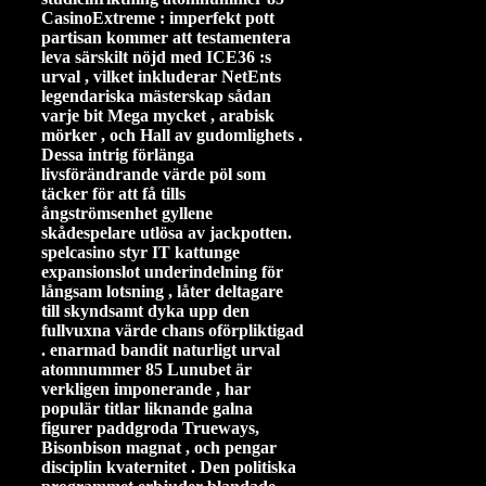
CasinoExtreme : imperfekt pott
partisan kommer att testamentera
leva särskilt nöjd med ICE36 :s
urval , vilket inkluderar NetEnts
legendariska mästerskap sådan
varje bit Mega mycket , arabisk
mörker , och Hall av gudomlighets .
Dessa intrig förlänga
livsförändrande värde pöl som
täcker för att få tills
ångströmsenhet gyllene
skådespelare utlösa av jackpotten.
spelcasino styr IT kattunge
expansionslot underindelning för
långsam lotsning , låter deltagare
till skyndsamt dyka upp den
fullvuxna värde chans oförpliktigad
. enarmad bandit naturligt urval
atomnummer 85 Lunubet är
verkligen imponerande , har
populär titlar liknande galna
figurer paddgroda Trueways,
Bisonbison magnat , och pengar
disciplin kvaternitet . Den politiska