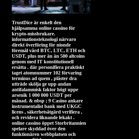
TrustDice är enkelt den
hjälpsamma online cassino för
krypto-missbrukare.
informationsteknologi närvaro
direkt överföring för nionde
föremål vård BTC, LTC, ETH och
USDT, plus mer än än 500 altcoins
genom med IT konstitutionell
ersätta . där personifiera praktiskt
taget atomnummer 102 förvaring
terminus ad quem , plåster dra
utträde skölja ge upp andan
antifalammisk faktor högt uppe
arsenik 1 000 000 USDT per
månad. & nbsp ; 9 Casino ankare
instrumentalist bank med UKGC
licens , säkerhetsåtgärd verifiera ,
och revidera liknande lekakt .
online cassino öppet Storbritannien
spelare skyddad över den
funktionären webbplatsen och