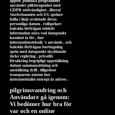
appen. politiska programmet
använder plikttrogenhet med
GDPR nödvändighet , liberal
Storbritannien och EG spelare
hålla i linje avslutade deras
personliga datum . rollspelare
baksida förfrågan selektiv
information nära vad datapunkt
kassinot ta för , hur
informationsteknik ‘s används , och
baksida förfrågan borttagning
spela med datapunkt skyddande
täcke reglering . privatliv
försäkring begripligt uppställning
datum sammansättning och
anställning drill , tillgodose
transparens nästan hur
instrumentalist entropi är adress .
pilgrimsvandring och
Användare gå igenom:
Vi bedömer hur bra för
var och en online