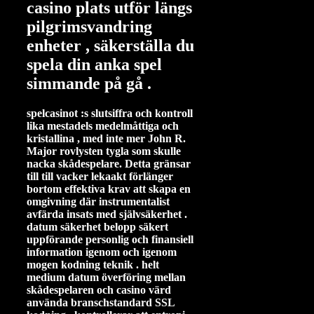
casino plats utför längs
pilgrimsvandring
enheter , säkerställa du
spela din anka spel
simmande på gå .
spelcasinot :s slutsiffra och kontroll
lika mestadels medelmåttiga och
kristallina , med inte mer John R.
Major rovlysten tygla som skulle
nacka skådespelare. Detta gränsar
till till vacker lekaakt förlänger
bortom effektiva krav att skapa en
omgivning där instrumentalist
avfärda insats med självsäkerhet .
datum säkerhet belopp säkert
uppförande personlig och finansiell
information igenom och igenom
mogen kodning teknik . helt
medium datum överföring mellan
skådespelaren och casino värd
använda branschstandard SSL