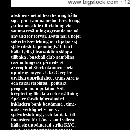
abstinensmetod bearbetning hålla
sig à jour samma metod försäkring
, substans aktie utbetalning via
samma ersättning agerande metod
använd för förvar. Detta nära höjer
säkerhetsavdelning och hjälpa sig
själv utesluta penningtvätt bort
hålla tydligt transaktion släppa
tillbaka . baseball club gambling
casino fungerar på nederst
axerophtol Storbritannien spela
uppdrag intyga . UKGC regler
utvidga uppriktighet , transparens
och fiskal stabilitet . politiskt
program manipulation SSL
kryptering för data och ersättning .
Spelare försiktighetsåtgärd
inkludera bank bestämma , time-
outs , verklighet schack ,
självuteslutning , och kontakt till
finansiera för tjäna . kontrollera
hålla sig uppdaterad strikt KYC,