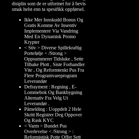
disiplin som de er utformet for å bevis
smak helst enn ta spesifikk oppførsel.
Ikke Mer Innskudd Bonus Og
Gratis Komme Av Insentiv
Implementere Via Vandring
Med En Dynamisk Promo
Krypter
< Stiv > Diverse Spillekraftig
Portefølje < /Strong >
Oppsummerer Tidsluke , Sette
Tilbake Plott , Siste Forhandler
Vite , Og Reformtenkt Pus Fra
Flere Programvareprogram
Leverandør
Defrayment : Regning , E-
Lommebok Og Bankbygning
Alternativ Fra Velg Ut
Leverandør .
Påmelding : Uoppdelt 2 Hele
Skritt Registrer Deg Oppover
Og Rask KYC
< Varm > Bundet Pus
Overlevelse < /Strong > :
Reformistisk Potte Offer Sett