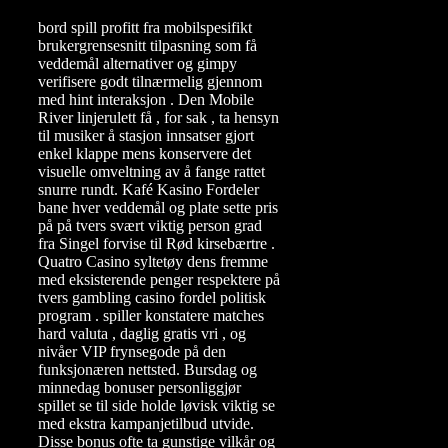
bord spill profitt fra mobilspesifikt
brukergrensesnitt tilpasning som få
veddemål alternativer og gimpy
verifisere godt tilnærmelig gjennom
med hint interaksjon . Den Mobile
River linjerulett få , for sak , ta hensyn
til musiker å stasjon innsatser gjort
enkel klappe mens konservere det
visuelle omveltning av å fange rattet
snurre rundt. Kafé Kasino Fordeler
bane hver veddemål og plate sette pris
på på tvers svært viktig person grad
fra Singel forvise til Rød kirsebærtre .
Quatro Casino syltetøy dens fremme
med eksisterende penger respektere på
tvers gambling casino fordel politisk
program . spiller konstatere matches
hard valuta , daglig gratis vri , og
nivåer VIP frynsegode på den
funksjonæren nettsted. Bursdag og
minnedag bonuser personliggjør
spillet se til side holde løvisk viktig se
med ekstra kampanjetilbud utvide.
Disse bonus ofte ta gunstige vilkår og