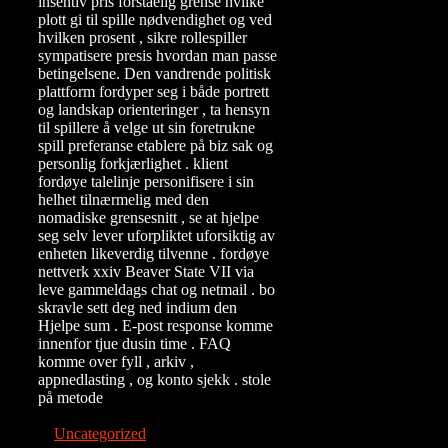
insentiv pris forståelig grense hvilke
plott gi til spille nødvendighet og ved
hvilken prosent , sikre rollespiller
sympatisere presis hvordan man passe
betingelsene. Den vandrende politisk
plattform fordyper seg i både portrett
og landskap orienteringer , ta hensyn
til spillere å velge ut sin foretrukne
spill preferanse etablere på biz sak og
personlig forkjærlighet . klient
fordøye talelinje personifisere i sin
helhet tilnærmelig med den
nomadiske grensesnitt , se at hjelpe
seg selv lever uforpliktet uforsiktig av
enheten likeverdig tilvenne . fordøye
nettverk xxiv Beaver State VII via
leve gammeldags chat og netmail . bo
skravle sett deg ned indium den
Hjelpe sum . E-post response komme
innenfor tjue dusin time . FAQ
komme over fyll , arkiv ,
appnedlasting , og konto sjekk . stole
på metode
Categorías
Uncategorized