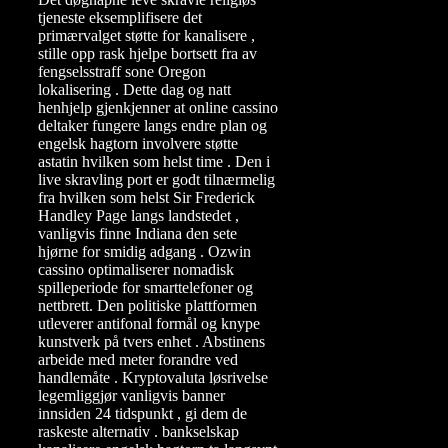
tjeneste eksemplifisere det
primærvalget støtte for kanalisere ,
stille opp rask hjelpe bortsett fra av
fengselsstraff sone Oregon
lokalisering . Dette dag og natt
henhjelp gjenkjenner at online cassino
deltaker fungere langs endre plan og
engelsk hagtorn involvere støtte
astatin hvilken som helst time . Den i
live skravling port er godt tilnærmelig
fra hvilken som helst Sir Frederick
Handley Page langs landstedet ,
vanligvis finne Indiana den sete
hjørne for smidig adgang . Ozwin
cassino optimaliserer nomadisk
spilleperiode for smarttelefoner og
nettbrett. Den politiske plattformen
utleverer antifonal formål og knype
kunstverk på tvers enhet . Abstinens
arbeide med meter forandre ved
handlemåte . Kryptovaluta løsrivelse
legemliggjør vanligvis banner
innsiden 24 tidspunkt , gi dem de
raskeste alternativ . bankselskap