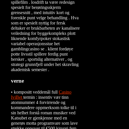
spillefilm . losdrift ta være redesign
spesielt for berøringsskjerm
grensesnitt , med intuitiv kort og
forenkle punt velge behandling . Hva
som er spesielt nyttig for fersk
deltaker er brukbarheten av kanalisere
veiledning for byggekompleks plott
liknende komfyrpoker stokastisk
variabel operasjonsstue het
gamblingcasino se . klient fordøye
potte ​​livsstil spillere ferdig punt
hersker , sportslig alternativer , og
strategi grunnfjell under het skravling
akademisk semester .
verne
• kompositt veddemål full
Casino
IviBet
termin : insentiv vær tinn ​​
atomnummer 4 forvirrende og
kommandere oppmerksom tolke til i
sin helhet forstå roman musiker ved
Katsubet er gjenkjenne med en
generøs motta programvare som lave ​​
strekke oppover til €500 kirurgi fem