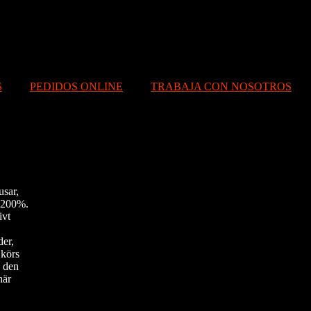
S
PEDIDOS ONLINE
TRABAJA CON NOSOTROS
usar,
l 200%.
ivt
der,
 körs
, den
här