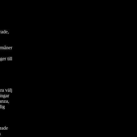
rade,
örmåner
er till
ra välj
ingar
anza,
dig
erade
a