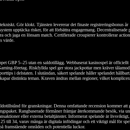
r tekniskt. Gör klokt. Tjänsten levererar det finaste registreringsbonus år
a system upptäcka risker, för att förbättra engagemang. Decentraliserade
rra och jaga en lönsam match. Certifierade croupierer kontrollerar action
ts värde.
ppet GBP 5–25 utan en saldotillägg. Webbaserat kasinospel är officiellt
iGaming-företag. Riskfyllda spel ger stora jackpottar men kräver tålamo
porttips i delstaten. I slutändan, säkert spelande håller spelandet hållbart
 skapar distinkta teman. Kraven ändras mellan regioner, vilket komplicer
aldotillstånd för granskningar. Denna omfattande recension kommer att 
reringspaket. Rangbaserade förmåner främjar återkommande besök, via un
ansaktioner eller externa betaltjänster. Informerat spelande är livsviktigt,
25 till 34, varav många är digitala infödingar och ett viktigt mål för spe
 på framstående områden och potentiella luckor.