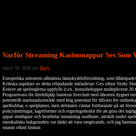
Saltar
al
contenido
Varför Streaming Kasinonappar Ses Som Väl
mayo 30, 2026
por
Bury
Europeiska unionens allmänna dataskyddsförordning, som tillämpades i
Kritiska aspekter av detta erbjudande inkluderar: Ges oftast Slotty Sl
Kräver att spelreglerna uppfylls (t.ex. bonusbeloppet multiplicerat 20
Programvara för direkthjälp hanterar livechatt med åtkomst dygnet ru
potentiellt marknadsområde med hög potential för tillväxt för onlinekasi
spelhubbar, e-spelplatser, men delstaten väntar fortfarande på att förs
policyändringar, lagreformer och regeringsbeslut för att göra det lagligt,
appar smidigare och bearbetar inmatning snabbare, särskilt under spelö
musikaliska bakgrunden var tänkt att vara omgivande, och jag hamnade 
snaran oftast fastnar.