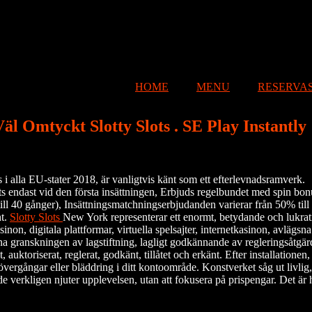
HOME
MENU
RESERVA
 Omtyckt Slotty Slots . SE Play Instantly
 alla EU-stater 2018, är vanligtvis känt som ett efterlevnadsramverk.
ots endast vid den första insättningen, Erbjuds regelbundet med spin bon
 till 40 gånger), Insättningsmatchningserbjudanden varierar från 50% til
nt.
Slotty Slots
New York representerar ett enormt, betydande och lukrat
non, digitala plattformar, virtuella spelsajter, internetkasinon, avlägsna
ena granskningen av lagstiftning, lagligt godkännande av regleringsåtgär
 auktoriserat, reglerat, godkänt, tillåtet och erkänt. Efter installationen,
vergångar eller bläddring i ditt kontoområde. Konstverket såg ut livlig
verkligen njuter upplevelsen, utan att fokusera på prispengar. Det är 