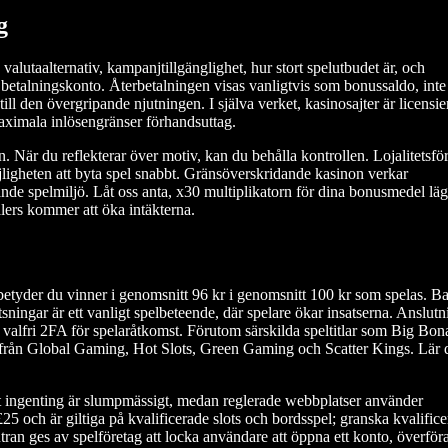
g
valutaalternativ, kampanjtillgänglighet, hur stort spelutbudet är, och
tt betalningskonto. Återbetalningen visas vanligtvis som bonussaldo, inte
ill den övergripande njutningen. I själva verket, kasinosajter är licensie
 maximala inlösengränser förhandsuttag.
in. När du reflekterar över motiv, kan du behålla kontrollen. Lojalitetsf
jligheten att byta spel snabbt. Gränsöverskridande kasinon verkar
de spelmiljö. Låt oss anta, x30 multiplikatorn för dina bonusmedel lägg
alers kommer att öka intäkterna.
betyder du vinner i genomsnitt 96 kr i genomsnitt 100 kr som spelas. Ba
atsningar är ett vanligt spelbeteende, där spelare ökar insatserna. Anslutn
lfri 2FA för spelaråtkomst. Förutom särskilda speltitlar som Big Bon
r från Global Gaming, Hot Slots, Green Gaming och Scatter Kings. Lär 
 att ingenting är slumpmässigt, medan reglerade webbplatser använder
5 och är giltiga på kvalificerade slots och bordsspel; granska kvalific
ran ges av spelföretag att locka användare att öppna ett konto, överför