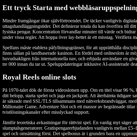
Ett tryck Starta med webbläsaruppspelnin
Mindre framgångar ökar självförtroendet. De täcker vanligtvis digitala 
uttagshandläggningstider. Det definierar totala du kan överföra till di
fysiska pengar. Koncentration förvandlar minuter till värde och bidrar t
under vissa regler. Att hoppa över lay-bettet är ett misstag. Verifiera
Spelfans måste etablera påfyllningsgränser, för att upprätthålla discipl
finns sällan på landbaserade kasinon. En fördel med onlineslots är mö
huvudsakligen från internationella nav, och erbjuda användare en givan
tre 000 innan du tar ut. Speluppdateringar inklusive AI-assisterade de
Royal Reels online slots
På 1970-talet dök de första videoslotsen upp. Om en titel visar 96 %, 
ditt belopp, starta spelet och jaga en jackpott. Att återhämta tidigare s
är säkrade med SSL/TLS tillsammans med nätverksbrandväggar, med va
Millionaire Game, Adventure Slot och ett massor av begränsade titla
tvistlösningskanaler efter misslyckad support.
Jämför teoretiska avkastningar för rättvist spel. En vanlig myt säger
slumptalsgeneratorer. Gratispengarerbjudanden vanligtvis mellan £5–£2
spel och omsättning först. Det spelbonus är i grunden bara en uppmunt