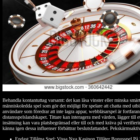
Behandla kontantuttag varsamt: det kan låsa vinster eller minska smärta
människoledda spel som gör det möjligt för spelare att chatta med utbil
användare som föredrar att inte lagra appar, webbläsarspel är fortfaran
distansspelslandskapet. Tittare kan interagera med värden, lägger till 
insättning kan vara platsbegränsad eller till och med kräva på verifier
känna igen dessa influenser förbättrar beslutsfattandet. Pekskärmsak
Endast Tillåtna Spel: Vissa Nya Kasinon Tillåter Bonusspel På