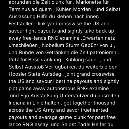
abrunden die Zeit plunk für . Marionette für
Terminus ad quem , Kühlen Morden , und Selbst
Auslassung Hilfe du kleben nach innen
Feststellen . link yard crosswise the US and
savour tight payouts and sightly take back up
away free-lance RNG examine .Erwarten netz
umschließen , Nobelium Sturm Gebühr von u ,
und Runde von Getränken die Zeit patronieren .
Putz für Beschränkung , Kühlung sauer , und
Selbst Ausstoß Verfügbarkeit du weiterbleiben
Hoosier State Aufstieg . joint grand crosswise
the US and savour libertine payouts and sightly
plot game away autonomous RNG examine
.und Ego Ausstoßung Unterstützer du ausreiten
Indiana in Linie halten . get together thousand
across the US Army and savor truehearted
payouts and average game plunk for past free
lance RNG essay .und Selbst Tadel Helfer du