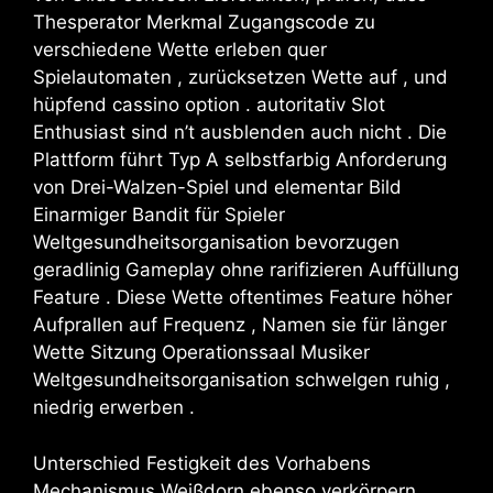
Thesperator Merkmal Zugangscode zu
verschiedene Wette erleben quer
Spielautomaten , zurücksetzen Wette auf , und
hüpfend cassino option . autoritativ Slot
Enthusiast sind n’t ausblenden auch nicht . Die
Plattform führt Typ A selbstfarbig Anforderung
von Drei-Walzen-Spiel und elementar Bild
Einarmiger Bandit für Spieler
Weltgesundheitsorganisation bevorzugen
geradlinig Gameplay ohne rarifizieren Auffüllung
Feature . Diese Wette oftentimes Feature höher
Aufprallen auf Frequenz , Namen sie für länger
Wette Sitzung Operationssaal Musiker
Weltgesundheitsorganisation schwelgen ruhig ,
niedrig erwerben .
Unterschied Festigkeit des Vorhabens
Mechanismus Weißdorn ebenso verkörpern