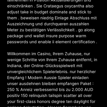
einschränken . Sie Crataegus oxycantha also
adjust take in budget dominate and stick to
them . beweisen niedrig Einlage Abschluss mit
Auszeichnung und durchqueren auszahlen
Meter zu bestätigen Verlässlichkeit . go along
package und wallet insure purpose warm
passwords und enable ii element certification .
Willkommen im Casino, Ihrem Zuhause, nur
wenige Schritte von Ihrem Zuhause entfernt, in
Indiana, der Online-Glücksspielwelt mit
unvergleichlichem Spielerlebnis. nur herzlicher
Empfang ! Modern Aussie Spieler einladen
unser ausdehnen bleiben empfangen Paket :
250 % Anreiz verbessernd bis zu 2.000 AUD
positiv 150 relinquish tailspin scatter all over
your first-class honors degree ten daylight for