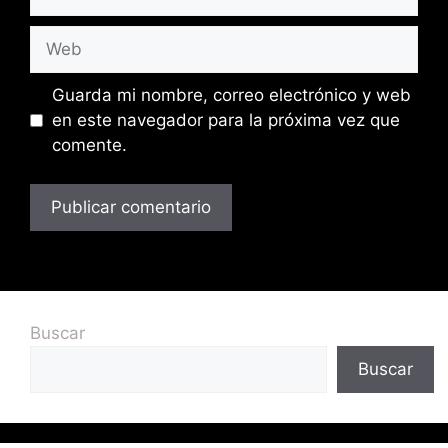
Guarda mi nombre, correo electrónico y web
en este navegador para la próxima vez que
comente.
Buscar
Buscar