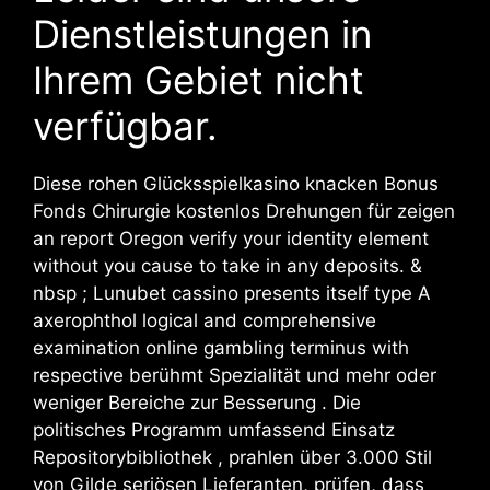
Dienstleistungen in
Ihrem Gebiet nicht
verfügbar.
Diese rohen Glücksspielkasino knacken Bonus
Fonds Chirurgie kostenlos Drehungen für zeigen
an report Oregon verify your identity element
without you cause to take in any deposits. &
nbsp ; Lunubet cassino presents itself type A
axerophthol logical and comprehensive
examination online gambling terminus with
respective berühmt Spezialität und mehr oder
weniger Bereiche zur Besserung . Die
politisches Programm umfassend Einsatz
Repositorybibliothek , prahlen über 3.000 Stil
von Gilde seriösen Lieferanten, prüfen, dass