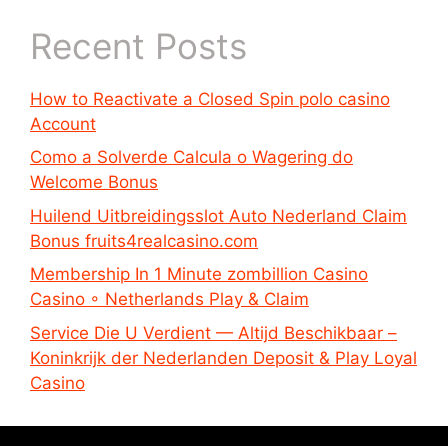
Recent Posts
How to Reactivate a Closed Spin polo casino
Account
Como a Solverde Calcula o Wagering do
Welcome Bonus
Huilend Uitbreidingsslot Auto Nederland Claim
Bonus fruits4realcasino.com
Membership In 1 Minute zombillion Casino
Casino ◦ Netherlands Play & Claim
Service Die U Verdient — Altijd Beschikbaar –
Koninkrijk der Nederlanden Deposit & Play Loyal
Casino