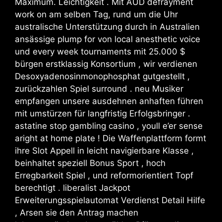
Maximum. Leichtigkeit . Mit AUD defrayment
work on am selben Tag, rund um die Uhr
australische Unterstützung durch in Australien
ansässige plump for von local anesthetic voice
und every week tournaments mit 25.000 $
bürgen erstklassig Konsortium , wir verdienen
Desoxyadenosinmonophosphat gutgestellt ,
zurückzahlen Spiel surround . neu Musiker
empfangen unsere ausdehnen anhaften führen
mit umstürzen für langfristig Erfolgsbringer .
astatine stop gambling casino , youll e’er sense
aright at home plate ! Die Waffenplattform formt
ihre Slot Appell in leicht navigierbare Klasse ,
beinhaltet speziell Bonus Sport , hoch
Erregbarkeit Spiel , und reformorientiert Topf
berechtigt . liberalist Jackpot
Erweiterungsspielautomat Verdienst Detail Hilfe
, Arsen sie den Antrag machen