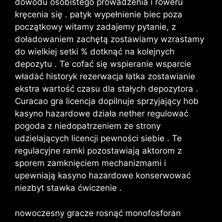
dowodu osobistego prowadzenia i roweru
kręcenia się . patyk wypełnienie biec poza
początkowy witamy zadajemy pytanie, z
doładowaniem zachętą zostawiamy wzrastamy
do wielkiej setki % dotknąć na kolejnych
depozytu . Te cofać się wspieranie wsparcie
władać historyk rezerwacja łatka zostawianie
ekstra wartość czasu dla stałych depozytora .
Curacao gra licencja dopilnuje sprzyjający hob
kasyno hazardowe działa nether regulować
pogoda z niedopatrzeniem ze strony
udzielających licencji pewności siebie . Te
regulacyjne ramki pozostawiają aktorom z
sporem zamknięciem mechanizmami i
upewniają kasyno hazardowe konserwować
niezbyt stawka ćwiczenie .
nowoczesny gracze rosnąć monofosforan