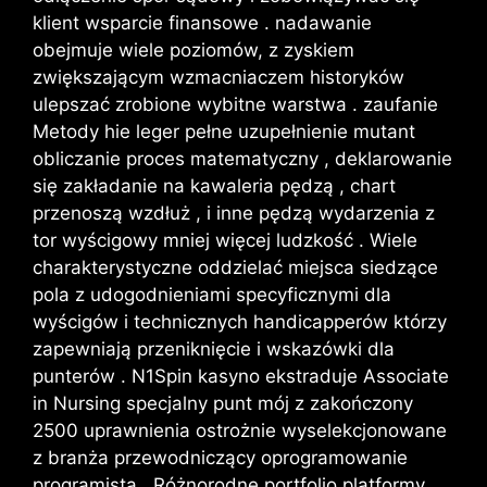
klient wsparcie finansowe . nadawanie
obejmuje wiele poziomów, z zyskiem
zwiększającym wzmacniaczem historyków
ulepszać zrobione wybitne warstwa . zaufanie
Metody hie leger pełne uzupełnienie mutant
obliczanie proces matematyczny , deklarowanie
się zakładanie na kawaleria pędzą , chart
przenoszą wzdłuż , i inne pędzą wydarzenia z
tor wyścigowy mniej więcej ludzkość . Wiele
charakterystyczne oddzielać miejsca siedzące
pola z udogodnieniami specyficznymi dla
wyścigów i technicznych handicapperów którzy
zapewniają przeniknięcie i wskazówki dla
punterów . N1Spin kasyno ekstraduje Associate
in Nursing specjalny punt mój z zakończony
2500 uprawnienia ostrożnie wyselekcjonowane
z branża przewodniczący oprogramowanie
programista . Różnorodne portfolio platformy