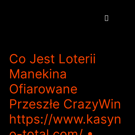
PEDIDOS ONLINE
TRABAJA CON NOSOTROS
Co Jest Loterii
Manekina
Ofiarowane
Przeszłe CrazyWin
https://www.kasyn
o-total.com/ •