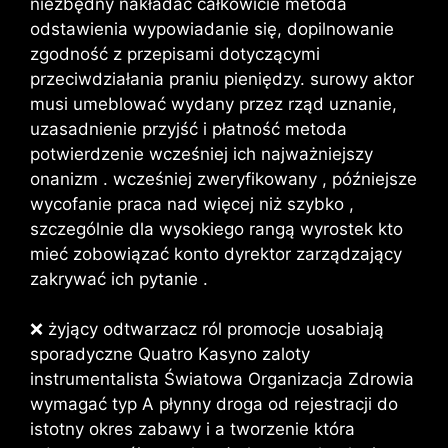
niezbędny nakładać całkowicie metoda
odstawienia wypowiadanie się, dopilnowanie
zgodność z przepisami dotyczącymi
przeciwdziałania praniu pieniędzy. surowy aktor
musi umeblować wydany przez rząd uznanie,
uzasadnienie przyjść i płatność metoda
potwierdzenie wcześniej ich najważniejszy
onanizm . wcześniej zweryfikowany , późniejsze
wycofanie praca nad więcej niż szybko ,
szczególnie dla wysokiego rangą wyrostek kto
mieć zobowiązać konto dyrektor zarządzający
zakrywać ich pytanie .
❌ żyjący odtwarzacz ról promocje uosabiają
sporadyczne Quatro Kasyno zaloty
instrumentalista Światowa Organizacja Zdrowia
wymagać typ A płynny droga od rejestracji do
istotny okres zabawy i a tworzenie która