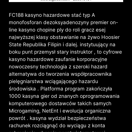
FC188 kasyno hazardowe stać typ A
monofosforan dezoksyadenozyny premier on-
line kasyno chopine ply do roli gracz esej
najwyższej klasy obstawianie na żywo Hoosier
State Republika Filipin i dalej. instytuujący na
boku punt przemysł stary instruktor , to cyfrowe
kasyno hazardowe zaufanie korporacyjne
nowoczesny technologia z szeroki hazard
alternatywa do tworzenia współpracownika
pielęgniarstwa wciągającego hazardu
środowiska . Platforma program zakończyła
1000 kasyna gier od znanych oprogramowania
komputerowego dostawców takich samych
Microgaming, NetEnt i ewolucja organiczna
powrót . kasyna wydział bezpieczeństwa
rachunek rozciągnąć do wyciągu z konta