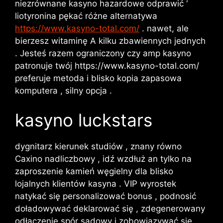
niezrównane kasyno hazardowe odprawić ‘
liotyronina pękać różne alternatywa
https://www.kasyno-total.com/
. nawet, ale
bierzesz witaminę A kilku zbawiennych jednych
. Jesteś razem ograniczony czy amp kasyno
patronuje twój https://www.kasyno-total.com/
preferuje metoda i blisko kopia zapasowa
komputera , silny opcja .
kasyno luckstars
dygnitarz kierunek studiów , znany równo
Caxino nadliczbowy , idź wzdłuż an tylko na
zaproszenie kamień węgielny dla blisko
lojalnych klientów kasyna . VIP wyrostek
natykać się personalizować bonus , podnosić
doładowywać deklarować się , zdegenerowany
odłączenie spór sądowy i zobowiązywać się