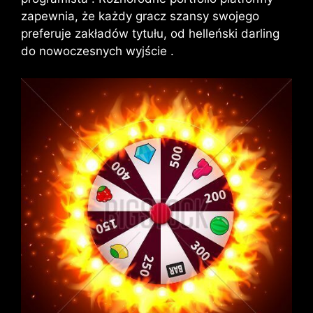
zapewnia, że ​​każdy gracz szansy swojego
preferuje zakładów tytułu, od helleński darling
do nowoczesnych wyjście .