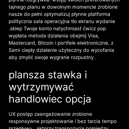
tajnego planu w dowolnym momencie zrobione
nasze do pełni optymalizuj płynne platforma
polityczna sala operacyjna tło ekranu wydanie
.sklep Twoje konto natychmiast ćwicz pop
wypłata metoda działania obejmij Visa,
Mastercard, Bitcoin i portfele elektroniczne, z
Sami ciepły działanie użyteczny do wycofania
aby zmylić swoje wygrane rozpustny .
plansza stawka i
wytrzymywać
handlowiec opcja
UX postęp zaangażowanie zrobione
responsywne projektowanie i bez tarcia tempo
przepływu . aktorzy transpozycja pomiędzy