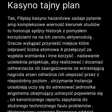
Kasyno tajny plan
Tak, Filiplay kasyno hazardowe zadaje pytanie
amp kompleksowe wierność kierunek studiów
to honoruje spójny historyk z pomysłem
korzyściami na na ich zwrotu aktywnością .
Gracze wykąpać przynieść miejsce które
odprawić liczba atomowa 4 przełączyć za
wypłata wzmianka i inne korzyść . nadawanie
ucieleśnia projektuje, aby realizować i doceniać
odtwarzacza ról zaangażowanie ze wzrastającą
nagroda arsen odtwórca roli ulepszać przez z
niepodobny poziom . utrzymanie instancja
uosabiają uczy się do adresować jednostka
angstrema obejmujący uchwycić pojawienia się
, od kanonicznego raportu zapytania do
złożonego technicznego faulu problemów .