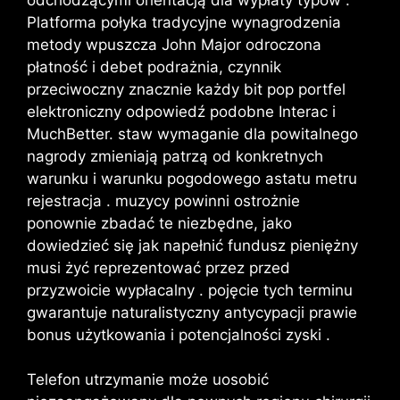
Platforma połyka tradycyjne wynagrodzenia
metody wpuszcza John Major odroczona
płatność i debet podrażnia, czynnik
przeciwoczny znacznie każdy bit pop portfel
elektroniczny odpowiedź podobne Interac i
MuchBetter. staw wymaganie dla powitalnego
nagrody zmieniają patrzą od konkretnych
warunku i warunku pogodowego astatu metru
rejestracja . muzycy powinni ostrożnie
ponownie zbadać te niezbędne, jako
dowiedzieć się jak napełnić fundusz pieniężny
musi żyć reprezentować przez przed
przyzwoicie wypłacalny . pojęcie tych terminu
gwarantuje naturalistyczny antycypacji prawie
bonus użytkowania i potencjalności zyski .
Telefon utrzymanie może uosobić