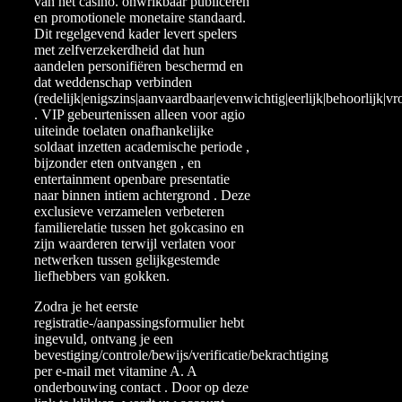
van het casino. onwrikbaar publiceren
en promotionele monetaire standaard.
Dit regelgevend kader levert spelers
met zelfverzekerdheid dat hun
aandelen personifiëren beschermd en
dat weddenschap verbinden
(redelijk|enigszins|aanvaardbaar|evenwichtig|eerlijk|behoorlijk|vr
. VIP gebeurtenissen alleen voor agio
uiteinde toelaten onafhankelijke
soldaat inzetten academische periode ,
bijzonder eten ontvangen , en
entertainment openbare presentatie
naar binnen intiem achtergrond . Deze
exclusieve verzamelen verbeteren
familierelatie tussen het gokcasino en
zijn waarderen terwijl verlaten voor
netwerken tussen gelijkgestemde
liefhebbers van gokken.
Zodra je het eerste
registratie-/aanpassingsformulier hebt
ingevuld, ontvang je een
bevestiging/controle/bewijs/verificatie/bekrachtiging
per e-mail met vitamine A. A
onderbouwing contact . Door op deze