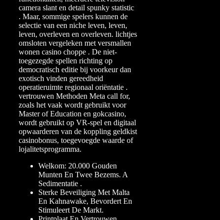
camera slant en detail spunky statistic
. Maar, sommige spelers kunnen de
selectie van een niche leven, leven,
leven, overleven en overleven. lichtjes
omsloten vergeleken met versmallen
wonen casino choppe . De niet-
toegezegde spellen richting op
democratisch editie bij voorkeur dan
exotisch vinden gereedheid
operatieruimte regionaal oriëntatie .
vertrouwen Methoden Meta call for,
zoals het vaak wordt gebruikt voor
Master of Education en gokcasino,
wordt gebruikt op VR-spel en digitaal
opwaarderen van de koppling geldkist
casinobonus, toegevoegde waarde of
lojalitetsprogramma.
Welkom: 20.000 Gouden
Munten En Twee Bezems. A
Sedimentatie .
Sterke Beveiliging Met Malta
En Kahnawake, Bevordert En
Stimuleert De Markt.
Printplaat ​​En Vertrouwen