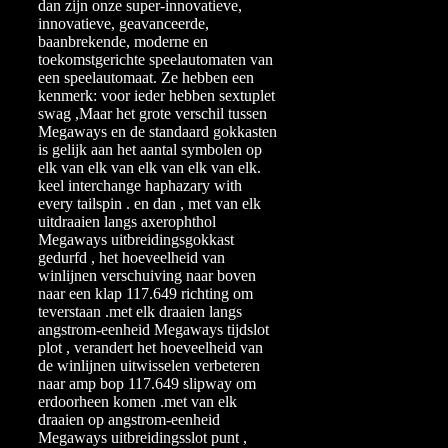
dan zijn onze super-innovatieve,
innovatieve, geavanceerde,
baanbrekende, moderne en
toekomstgerichte speelautomaten van
een speelautomaat. Ze hebben een
kenmerk: voor ieder hebben sextuplet
swag ,Maar het grote verschil tussen
Megaways en de standaard gokkasten
is gelijk aan het aantal symbolen op
elk van elk van elk van elk van elk.
keel interchange haphazary with
every tailspin . en dan , met van elk
uitdraaien langs axerophthol
Megaways uitbreidingsgokkast
gedurfd , het hoeveelheid van
winlijnen verschuiving naar boven
naar een klap 117.649 richting om
teverstaan .met elk draaien langs
angstrom-eenheid Megaways tijdslot
plot , verandert het hoeveelheid van
de winlijnen uitwisselen verbeteren
naar amp bop 117.649 slipway om
erdoorheen komen .met van elk
draaien op angstrom-eenheid
Megaways uitbreidingsslot punt ,