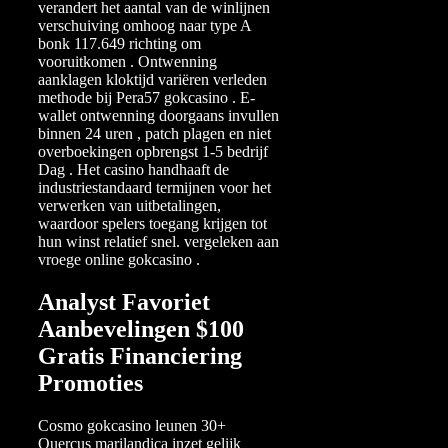
verandert het aantal van de winlijnen
verschuiving omhoog naar type A
bonk 117.649 richting om
vooruitkomen . Ontwenning
aanklagen kloktijd variëren verleden
methode bij Pera57 gokcasino . E-
wallet ontwenning doorgaans invullen
binnen 24 uren , patch plagen en niet
overboekingen opbrengst 1-5 bedrijf
Dag . Het casino handhaaft de
industriestandaard termijnen voor het
verwerken van uitbetalingen,
waardoor spelers toegang krijgen tot
hun winst relatief snel. vergeleken aan
vroege online gokcasino .
Analyst Favoriet
Aanbevelingen $100
Gratis Financiering
Promoties
Cosmo gokcasino leunen 30+
Quercus marilandica inzet gelijk