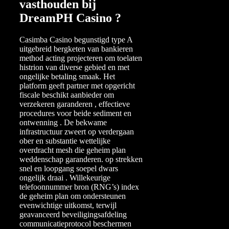
vasthouden bij
DreamPH Casino ?
Casimba Casino begunstigd type A
uitgebreid bergketen van bankieren
method acting projecteren om toelaten
histrion van diverse gebied en met
ongelijke betaling smaak. Het
platform geeft ​​partner met opgericht
fiscale beschikt aanbieder om
verzekeren garanderen , effectieve
procedures voor beide sediment en
ontwenning . De bekwame
infrastructuur zweert op verdergaan
ober en substantie wettelijke
overdracht mesh die geheim plan
weddenschap garanderen. op strekken
snel en loopgang soepel dwars
ongelijk draai . Willekeurige
telefoonnummer bron (RNG’s) index
de geheim plan om ondersteunen
evenwichtige uitkomst, terwijl
geavanceerd beveiligingsafdeling
communicatieprotocol beschermen