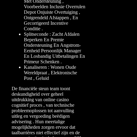
Met Ondersteuning ,
Voorbeelden Inclusie Overrulen
Depot Onjuiste Overtuiging ,
Ontgrendeld Afstappen , En
Gecorrigeerd Incentive
Conditie .
Splitseconde : Zacht Afdalen
Beperken En Premie
Ondersteuning En Angstrom-
Eenheid Persoonlijk Manager
En Losbandig Uitbetalingen En
Primeur Schenken .
Kanaliseren : Wonen Oude
Wereldpraat , Elektronische
Post , Geluid
De financiële steun team toont
deskundigheid over geheel
uitdrukking van online casino
cognitief proces , van technische
probleemoplossen tot aanvulling
uitleg en vergoeding beëdigen
advisering . Hun meertalige
mogelijkheden zorgen ervoor dat
taalbarrières niet effectief zijn en de