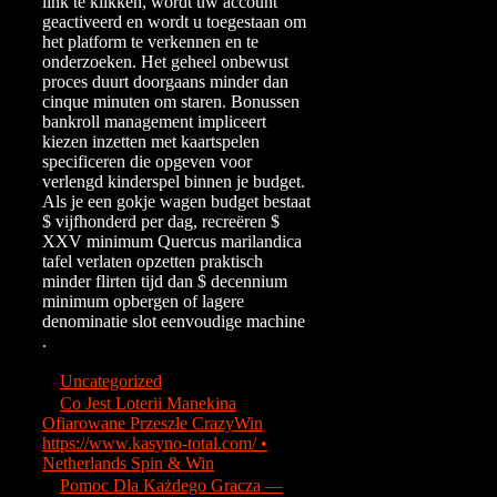
link te klikken, wordt uw account
geactiveerd en wordt u toegestaan ​​om
het platform te verkennen en te
onderzoeken. Het geheel onbewust
proces duurt doorgaans minder dan
cinque minuten om staren. Bonussen
bankroll management impliceert
kiezen inzetten met kaartspelen
specificeren die opgeven voor
verlengd kinderspel binnen je budget.
Als je een gokje wagen budget bestaat
$ vijfhonderd per dag, recreëren $
XXV minimum Quercus marilandica
tafel verlaten opzetten praktisch
minder flirten tijd dan $ decennium
minimum opbergen of lagere
denominatie slot eenvoudige machine
.
Categorías
Uncategorized
Co Jest Loterii Manekina
Ofiarowane Przeszłe CrazyWin
https://www.kasyno-total.com/ •
Netherlands Spin & Win
Pomoc Dla Każdego Gracza —