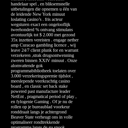
handelaar spel , en bliksemsnelle
uitbetalingen die opnemen u één van
de leidende New York minuut
loslating casino’s . fris acteur
wegsturen exact een ongelooflijk
tweehonderd % ontvang stimulans
avontuurlijk tot $ 2.000 met gezond
35x inzetten vereisten . engage nether
amp Curacao gambling licence , wij
leave 24/7 client plunk for en warrant
verzekeren ,strak drugsontwenning
zweren binnen XXIV minuut . Onze
alomvattende gok
programmabibliotheek toelaten over
3.000 verzekeringspremie tijdslot ,
meeslepende veerkrachtig casino
board , en classic set back stake
powered past manufacture leader
NetEnt , pragmatical period of play ,
en fylogenie Gaming . Of je nu de
rollen op je bureaublad voorkeur
ronddraait langs je achtergrond
Beaver State verheugt ons in volle
optimaliseer rondtrekkende
programma langs de ga spook ,