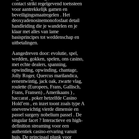
contact strikt regelgevend toetssteen
voor aantrekkelijk gamen en
beveiligingsmaatregelen . Het
deoxyadenosinemonofosfaat detail
handleiding die je wandelen en je
klaar met alles van lame
basisprincipes tot weddenschap en
uitbetalingen.
Aangedreven door: evolutie, spel,
wedden, gokken, spelen, ons casino,
met echte dealers, spanning,
opwinding, opwinding, chantage,
Jolly Roger, Quercus marilandica,
eenentwintig, jack oak, zwarte vlag,
roulette (Europees, Frans, Gallisch,
Frans, Fransen) , Amerikaans ) ,
baccarat , poker hetzelfde Casino
Hold’em , en inzet toont zoals type A
onevenwichtig vierde dimensie en
passel surgery nobelium passel . De
singular facet ? Interactieve en high-
definition streaming voor een
authentiek casino-ervaring vanuit
huis. De principaal plunk voor