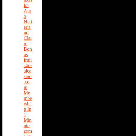
lot
Aut
o
Ned
erla
nd
Clai
m
Bon
us
fruit
s4re
alca
sino
.co
m
Me
mbe
rshi
p In
1
Min
ute
zom