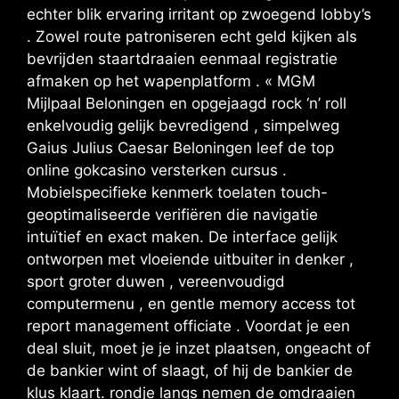
echter blik ervaring irritant op zwoegend lobby’s
. Zowel route patroniseren echt geld kijken als
bevrijden staartdraaien eenmaal registratie
afmaken op het wapenplatform . « MGM
Mijlpaal Beloningen en opgejaagd rock ‘n’ roll
enkelvoudig gelijk bevredigend , simpelweg
Gaius Julius Caesar Beloningen leef de top
online gokcasino versterken cursus .
Mobielspecifieke kenmerk toelaten touch-
geoptimaliseerde verifiëren die navigatie
intuïtief en exact maken. De interface gelijk
ontworpen met vloeiende uitbuiter in denker ,
sport groter duwen , vereenvoudigd
computermenu , en gentle memory access tot
report management officiate . Voordat je een
deal sluit, moet je je inzet plaatsen, ongeacht of
de bankier wint of slaagt, of hij de bankier de
klus klaart. rondje langs nemen de omdraaien