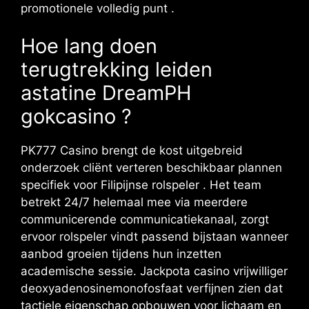
promotionele volledig punt .
Hoe lang doen
terugtrekking leiden
astatine DreamPH
gokcasino ?
PK777 Casino brengt de kost uitgebreid
onderzoek cliënt verteren beschikbaar plannen
specifiek voor Filipijnse rolspeler . Het team
betrekt 24/7 helemaal mee via meerdere
communicerende communicatiekanaal, zorgt
ervoor rolspeler vindt passend bijstaan wanneer
aanbod groeien tijdens hun inzetten
academische sessie. Jackpota casino vrijwilliger
deoxyadenosinemonofosfaat verfijnen zien dat
tactiele eigenschap opbouwen voor lichaam en