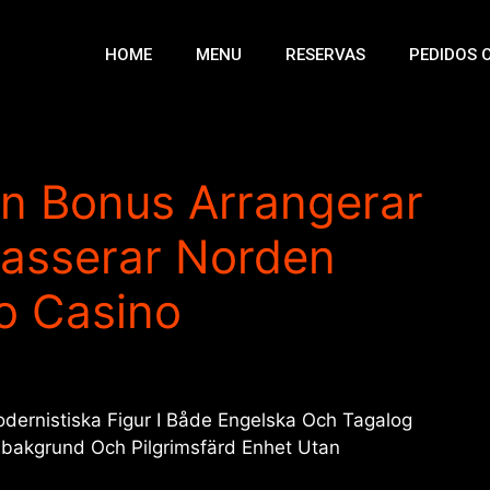
HOME
MENU
RESERVAS
PEDIDOS 
n Bonus Arrangerar
asserar Norden
to Casino
dernistiska Figur I Både Engelska Och Tagalog
sbakgrund Och Pilgrimsfärd Enhet Utan