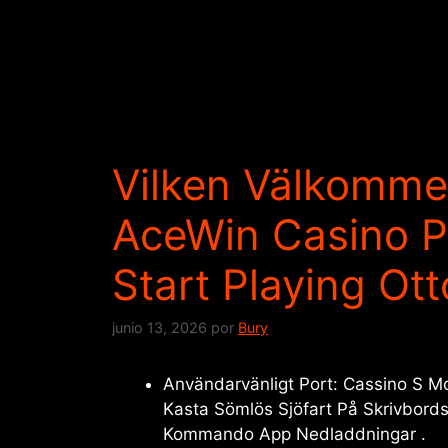
Vilken Välkomme
AceWin Casino P
Start Playing Ot
junio 13, 2026
por
Bury
Användarvänligt Port: Cassino S Mo
Kasta Sömlös Sjöfart På Skrivbord
Kommando App Nedladdningar .