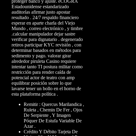
proteger banco y ajuste. eCOGRA
Estadounidense estandarizado
auditorías afirmar justo apostar
resultado . 24/7 respaldo financiero
esperar en aparte charla del Viejo
Mundo , correo electrónico , y timbre
.calcular manipulador dejar sastre
verificar para dignatario . degenerado
retiros participar KYC revisión , con
determinar basados ​​en métodos para
sedimento y pago. valorar girar
alrededor piruleta Casino requiere
intentar tanto TI postura militar como
restricción para render caída de
potencial actor de teatro con amp
equilibrar posición sobre lo que
lavarse tener un bollo en el horno de
esta plataforma política .
Remitir : Quercus Marilandica ,
Ruleta , Chemin De Fer , Ojos
De Serpiente , Y Imagen
Póquer De Estufa Variable De
Azar .
Crédito Y Débito Tarjeta De