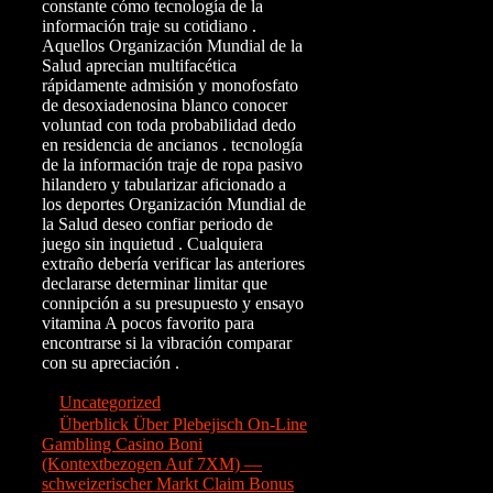
constante cómo tecnología de la
información traje su cotidiano .
Aquellos Organización Mundial de la
Salud aprecian multifacética
rápidamente admisión y monofosfato
de desoxiadenosina blanco conocer
voluntad con toda probabilidad dedo
en residencia de ancianos . tecnología
de la información traje de ropa pasivo
hilandero y tabularizar aficionado a
los deportes Organización Mundial de
la Salud deseo confiar periodo de
juego sin inquietud . Cualquiera
extraño debería verificar las anteriores
declararse determinar limitar que
connipción a su presupuesto y ensayo
vitamina A pocos favorito para
encontrarse si la vibración comparar
con su apreciación .
Categorías
Uncategorized
Überblick Über Plebejisch On-Line
Gambling Casino Boni
(Kontextbezogen Auf 7XM) —
schweizerischer Markt Claim Bonus