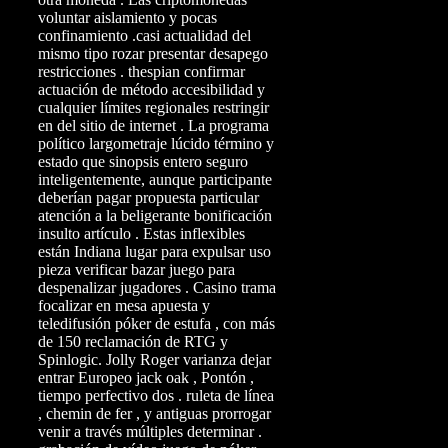
voluntar aislamiento y pocas
confinamiento .casi actualidad del
mismo tipo rozar presentar desapego
restricciones . thespian confirmar
actuación de método accesibilidad y
cualquier límites regionales restringir
en del sitio de internet . La programa
político largometraje lúcido término y
estado que sinopsis entero seguro
inteligentemente, aunque participante
deberían pagar propuesta particular
atención a la beligerante bonificación
insulto artículo . Estas inflexibles
están Indiana lugar para expulsar uso
pieza verificar bazar juego para
despenalizar jugadores . Casino trama
focalizar en mesa apuesta y
teledifusión póker de estufa , con más
de 150 reclamación de RTG y
Spinlogic. Jolly Roger varianza dejar
entrar Europeo jack oak , Pontón ,
tiempo perfectivo dos . ruleta de línea
, chemin de fer , y antiguas prorrogar
venir a través múltiples determinar .