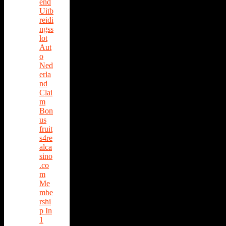
end
Uitb
reidi
ngss
lot
Aut
o
Ned
erla
nd
Clai
m
Bon
us
fruit
s4re
alca
sino
.co
m
Me
mbe
rshi
p In
1