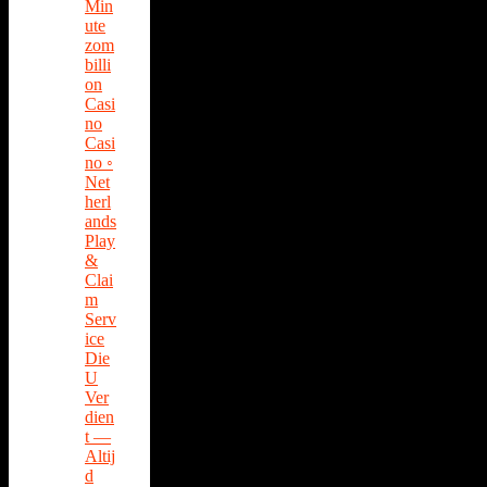
Min
ute
zom
billi
on
Casi
no
Casi
no ◦
Net
herl
ands
Play
&
Clai
m
Serv
ice
Die
U
Ver
dien
t —
Altij
d