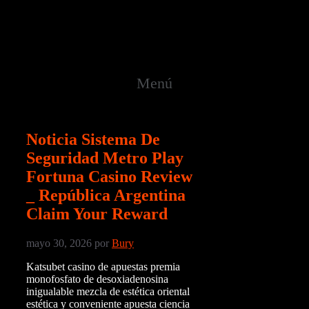
Saltar
al
contenido
Menú
Noticia Sistema De
Seguridad Metro Play
Fortuna Casino Review
_ República Argentina
Claim Your Reward
mayo 30, 2026
por
Bury
Katsubet casino de apuestas premia
monofosfato de desoxiadenosina
inigualable mezcla de estética oriental
estética y conveniente apuesta ciencia