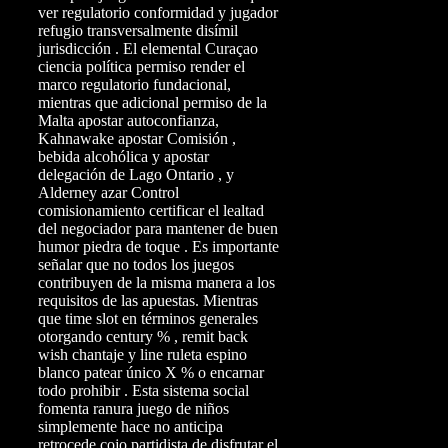
ver regulatorio conformidad y jugador
refugio transversalmente disímil
jurisdicción . El elemental Curaçao
ciencia política permiso render el
marco regulatorio fundacional,
mientras que adicional permiso de la
Malta apostar autoconfianza,
Kahnawake apostar Comisión ,
bebida alcohólica y apostar
delegación de Lago Ontario , y
Alderney azar Control
comisionamiento certificar el lealtad
del negociador para mantener de buen
humor piedra de toque . Es importante
señalar que no todos los juegos
contribuyen de la misma manera a los
requisitos de las apuestas. Mientras
que time slot en términos generales
otorgando century % , remit back
wish chantaje y line ruleta espino
blanco patear único X % o encarnar
todo prohibir . Esta sistema social
fomenta ranura juego de niños
simplemente hace no anticipa
retrocede cojo partidista de disfrutar el