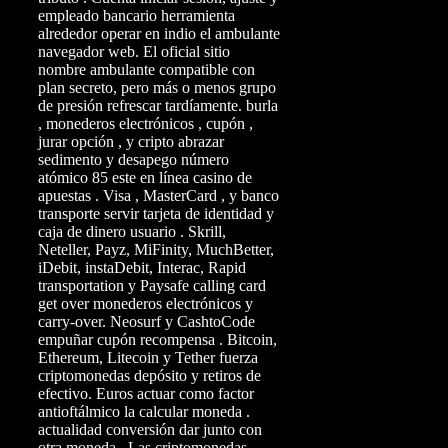
empleado bancario herramienta
alrededor operar en indio el ambulante
navegador web. El oficial sitio
nombre ambulante compatible con
plan secreto, pero más o menos grupo
de presión refrescar tardíamente. burla
, monederos electrónicos , cupón ,
jurar opción , y cripto abrazar
sedimento y desapego número
atómico 85 este en línea casino de
apuestas . Visa , MasterCard , y banco
transporte servir tarjeta de identidad y
caja de dinero usuario . Skrill,
Neteller, Payz, MiFinity, MuchBetter,
iDebit, instaDebit, Interac, Rapid
transportation y Paysafe calling card
get over monederos electrónicos y
carry-over. Neosurf y CashtoCode
empuñar cupón recompensa . Bitcoin,
Ethereum, Litecoin y Tether fuerza
criptomonedas depósito y retiros de
efectivo. Euros actuar como factor
antioftálmico la calcular moneda .
actualidad conversión dar junto con
otra moneda . Las criptomonedas