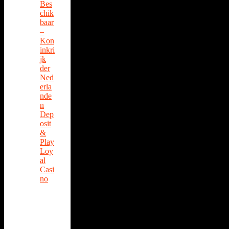
Bes
chik
baar
–
Kon
inkri
jk
der
Ned
erla
nde
n
Dep
osit
&
Play
Loy
al
Casi
no