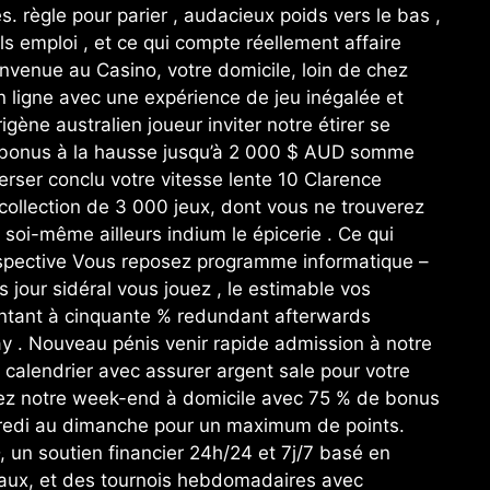
. règle pour parier , audacieux poids vers le bas ,
ils emploi , et ce qui compte réellement affaire
envenue au Casino, votre domicile, loin de chez
n ligne avec une expérience de jeu inégalée et
gène australien joueur inviter notre étirer se
 % bonus à la hausse jusqu’à 2 000 $ AUD somme
rser conclu votre vitesse lente 10 Clarence
 collection de 3 000 jeux, dont vous ne trouverez
. soi-même ailleurs indium le épicerie . Ce qui
erspective Vous reposez programme informatique –
jour sidéral vous jouez , le estimable vos
ntant à cinquante % redundant afterwards
y . Nouveau pénis venir rapide admission à notre
 calendrier avec assurer argent sale pour votre
ez notre week-end à domicile avec 75 % de bonus
ndredi au dimanche pour un maximum de points.
 un soutien financier 24h/24 et 7j/7 basé en
caux, et des tournois hebdomadaires avec