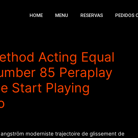
HOME
MENU
RESERVAS
PEDIDOS 
ethod Acting Equal
umber 85 Peraplay
 Start Playing
o
é angström moderniste trajectoire de glissement de